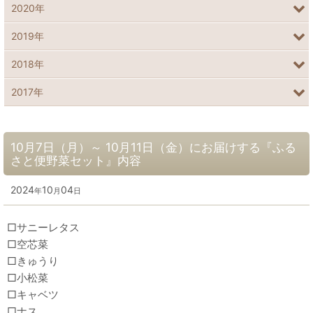
2020年
2019年
2018年
2017年
10月7日（月）～ 10月11日（金）にお届けする『ふる
さと便野菜セット』内容
2024
10
04
年
月
日
□サニーレタス
□空芯菜
□きゅうり
□小松菜
□キャベツ
□ナス