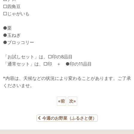
□四角豆
□じゃがいも
●栗
●玉ねぎ
●ブロッコリー
「お試しセット」は、□印の8品目
「通常セット」は、□印 ＋ ●印の11品目
*内容は、天候などの状況により変わることがあります。ご了承
くださいませ。
«
前
次
»
今週のお野菜（ふるさと便）