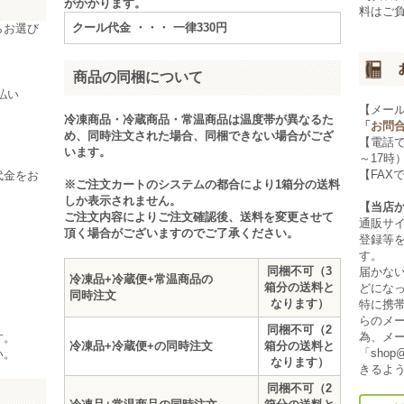
がかかります。
料はご
クール代金 ・・・ 一律330円
らお選び
商品の同梱について
【メー
。
冷凍商品・冷蔵商品・常温商品は温度帯が異なるた
「お問
め、同時注文された場合、同梱できない場合がござ
【電話
います。
～17時
【FAXで
代金をお
※ご注文カートのシステムの都合により1箱分の送料
しか表示されません。
【当店
ご注文内容によりご注文確認後、送料を変更させて
通販サ
頂く場合がございますのでご了承ください。
登録等
す。
同梱不可（3
届かな
冷凍品+冷蔵便+常温商品の
箱分の送料と
どにな
同時注文
なります）
特に携
らのメ
同梱不可（2
為、メ
す。
冷凍品+冷蔵便+の同時注文
箱分の送料と
「shop
い。
なります）
きるよ
同梱不可（2