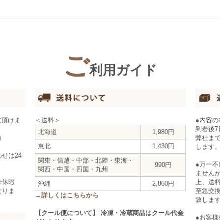
ご
利用ガイド
●内容
文頂けま
＜送料＞
到着後
北海道
1,980円
弊社ま
時）
東北
1,430円
します
せは24
関東・信越・中部・北陸・東海・
●万一
990円
関西・中国・四国・九州
ません
上、送
季休暇
沖縄
2,860円
至急交
なりま
→
詳しくはこちらから
致しま
【クール便について】 冷凍・冷蔵商品はクール代金
●お客