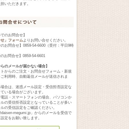
負担いただきます。
ルでのお問合せ】
合せ」フォーム
よりお問い合せください。
でのお問合せ】
0859-54-6600
（受付：平日9時
）
のお問合せ】0859-54-6601
からのメールが届かない場合】
イトからのご注文・お問合せフォーム・新規
をご利用時、自動返信メールが送信されま
い場合は、迷惑メール設定・受信拒否設定な
っている場合がございます。
帯電話・スマートフォンの場合、パソコンか
ールの受信拒否設定となっていることが多い
ールの受信設定をご確認ください。
@daisen-megumi.jp」からのメールを受信で
う設定をお願い致します。