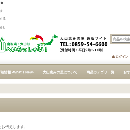
 ◆
す
する
、
ませ
ログイン
着情報 -What's New-
大山恵みの里について
商品カテゴリ一覧
お
をお伝えします。