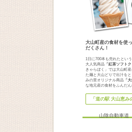
大山町産の食材を使
だくさん！
1日に700本も売れたとい
大人気商品
「紅茶ソフトク
きゃらぼく」では大山町産
た麺と大山どりで出汁をと
みの里オリジナル商品
「大
な地元産の食材をふんだん
「道の駅 大山恵み
山陰自動車道