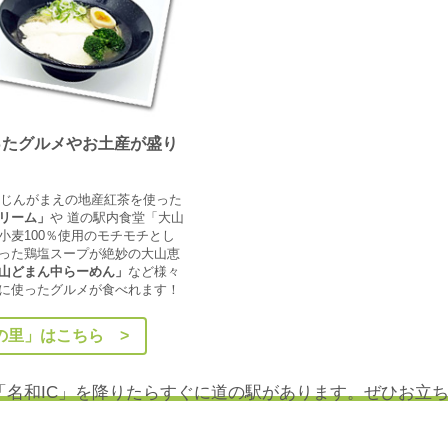
ったグルメやお土産が盛り
うじんがまえの地産紅茶を使った
リーム」
や 道の駅内食堂「大山
小麦100％使用のモチモチとし
った鶏塩スープが絶妙の大山恵
山どまん中らーめん」
など様々
に使ったグルメが食べれます！
の里」はこちら >
「名和IC」を降りたらすぐに道の駅があります。ぜひお立ち