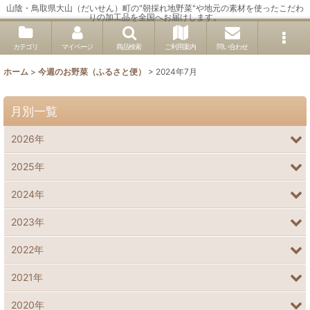
山陰・鳥取県大山（だいせん）町の"朝採れ地野菜"や地元の素材を使ったこだわ
りの加工品を全国へお届けします。
カテゴリ
マイページ
商品検索
ご利用案内
問い合わせ
ホーム
>
今週のお野菜（ふるさと便）
>
2024年7月
月別一覧
2026年
2025年
2024年
2023年
2022年
2021年
2020年