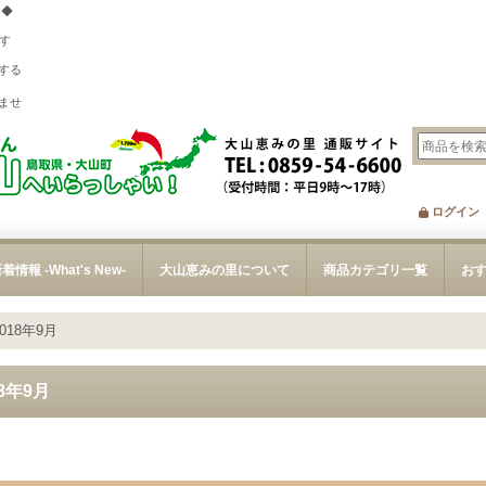
 ◆
す
する
、
ませ
ログイン
着情報 -What's New-
大山恵みの里について
商品カテゴリ一覧
お
2018年9月
18年9月