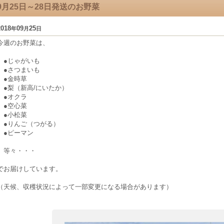
9月25日～28日発送のお野菜
2018
09
25
年
月
日
今週のお野菜は、
●じゃがいも
●さつまいも
●金時草
●梨（新高/にいたか）
●オクラ
●空心菜
●小松菜
●りんご（つがる）
●ピーマン
等々・・・
でお届けしています。
（天候、収穫状況によって一部変更になる場合があります）