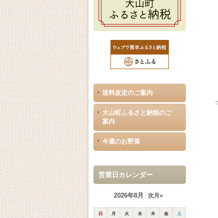
送料改定のご案内
大山町ふるさと納税のご
案内
今週のお野菜
営業日カレンダー
2026年8月
次月»
日
月
火
水
木
金
土