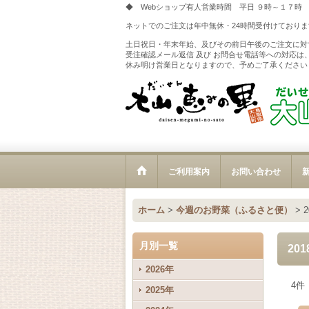
◆ Webショップ有人営業時間 平日 ９時～１７時
ネットでのご注文は年中無休・24時間受付けておりま
土日祝日・年末年始、及びその前日午後のご注文に対
受注確認メール返信 及び お問合せ電話等への対応は
休み明け営業日となりますので、予めご了承ください
ご利用案内
お問い合わせ
新
ホーム
>
今週のお野菜（ふるさと便）
>
月別一覧
20
2026年
4
件
2025年