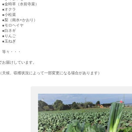
●金時草（水前寺菜）
●オクラ
●小松菜
●梨（南水+かおり）
●モロヘイヤ
●白ネギ
●りんご
●玉ねぎ
等々・・・
でお届けしています。
（天候、収穫状況によって一部変更になる場合があります）