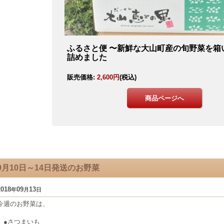
9月10日～14日発送のお野菜
2018
09
13
年
月
日
今週のお野菜は、
●さつまいも