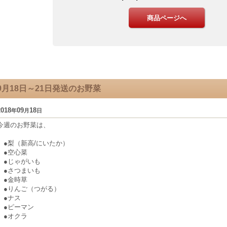
9月18日～21日発送のお野菜
2018
09
18
年
月
日
今週のお野菜は、
●梨（新高/にいたか）
●空心菜
●じゃがいも
●さつまいも
●金時草
●りんご（つがる）
●ナス
●ピーマン
●オクラ