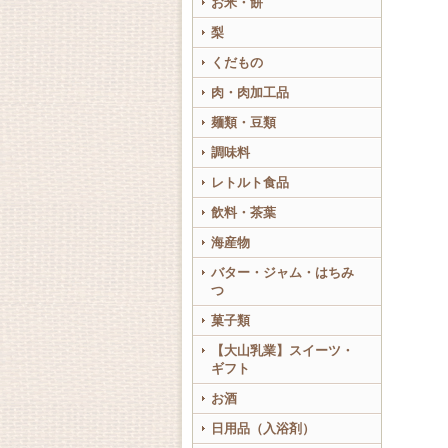
お米・餅
梨
くだもの
肉・肉加工品
麺類・豆類
調味料
レトルト食品
飲料・茶葉
海産物
バター・ジャム・はちみ
つ
菓子類
【大山乳業】スイーツ・
ギフト
お酒
日用品（入浴剤）