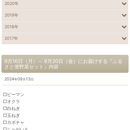
2020年
2019年
2018年
2017年
9月16日（月）～ 9月20日（金）にお届けする『ふる
さと便野菜セット』内容
2024
09
13
年
月
日
□ピーマン
□オクラ
□白ねぎ
□玉ねぎ
□カボチャ
□じゃがいも