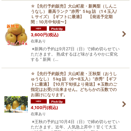
☆【先行予約販売】大山町産・新興梨（しんこ
うなし） 最高ランク “赤秀” ５kg 詰 （1４玉入/
Ｌサイズ）【ギフトに最適】 【発送予定期
間：10月中旬頃〜】
3,600
円
(税込)
在庫あり
※新興の予約は9月27日（日）で締め切らせてい
ただきます。 熟成するほど味がまろやかに変化
する “ 新興（…
☆【先行予約販売】大山町産・王秋梨（おうし
ゅうなし） ５kg 詰 （6〜8玉入）“赤秀”【ギフ
トに最適】【10月下旬頃より発送】※玉数のご
指定はお受け出来ません。どちらかの玉数での
お届けになります。
4,100
円
(税込)
在庫あり
※王秋の予約は10月4日（日）で締め切らせてい
ただきます。近年、人気急上昇中！甘くて大玉