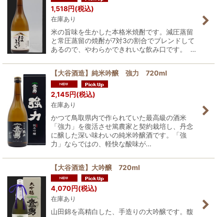
1,518
円
(税込)
在庫あり
米の旨味を生かした本格米焼酎です。減圧蒸留
と常圧蒸留の焼酎が7対3の割合でブレンドして
あるので、やわらかできれいな飲み口です。 …
【大谷酒造】純米吟醸 強力 720ml
2,145
円
(税込)
在庫あり
かつて鳥取県内で作られていた最高級の酒米
「強力」を復活させ篤農家と契約栽培し、丹念
に醸した深い味わいの純米吟醸酒です。「強
力」ならではの、軽快な酸味が…
【大谷酒造】大吟醸 720ml
4,070
円
(税込)
在庫あり
山田錦を高精白した、手造りの大吟醸です。馥