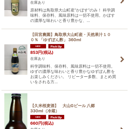
在庫あり
原材料は鳥取県大山町産“かぼす”のみ！ 科学調
味料、保存料、風味原料は一切不使用。かぼす
の濃厚な味わいと香り豊かな、…
【田宮農園】鳥取県大山町産・天然果汁１０
０％ 「ゆずぽん酢」 360ml
853
円
(税込)
在庫あり
科学調味料、保存料、風味原料は一切不使用。
ゆずの濃厚な味わいと香り豊かなゆずぽん酢を
お楽しみください。 リピーター多数、まとめ買
いをされる方…
【久米桜麦酒】 大山Gビール 八郷
330ml（冷蔵）
660
円
(税込)