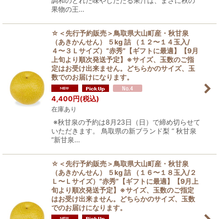
調和のとれた味やしたたる果汁は、まさに秋の
果物の王…
☆＜先行予約販売＞鳥取県大山町産・秋甘泉
（あきかんせん） ５kg 詰 （１２〜１４玉入/
４〜３Ｌサイズ）“赤秀”【ギフトに最適】【9月
上旬より順次発送予定】※サイズ、玉数のご指
定はお受け出来ません。どちらかのサイズ、玉
数でのお届けになります。
4,400
円
(税込)
在庫あり
※秋甘泉の予約は8月23日（日）で締め切らせて
いただきます。 鳥取県の新ブランド梨 “ 秋甘泉
”新甘泉…
☆＜先行予約販売＞鳥取県大山町産・秋甘泉
（あきかんせん） ５kg 詰 （１６〜１８玉入/２
Ｌ〜Ｌサイズ）“赤秀”【ギフトに最適】【9月上
旬より順次発送予定】※サイズ、玉数のご指定
はお受け出来ません。どちらかのサイズ、玉数
でのお届けになります。