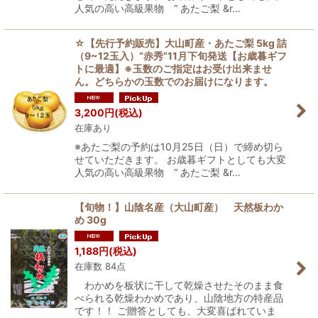
人気の高い高級果物 “ あたご梨 &r…
☆【先行予約販売】大山町産・あたご梨 5kg 詰
（9~12玉入）“赤秀”11月下旬発送【お歳暮ギフ
トに最適】※玉数のご指定はお受け出来ませ
ん。どちらかの玉数でのお届けになります。
3,200
円
(税込)
在庫あり
※あたご梨の予約は10月25日（日）で締め切ら
せていただきます。 お歳暮ギフトとしても大変
人気の高い高級果物 “ あたご梨 &r…
【旬物！】山陰名産（大山町産） 天然板わか
め 30g
1,188
円
(税込)
在庫数 84点
わかめを板状に干して乾燥させたそのまま食
べられる乾燥わかめであり、山陰地方の特産品
です！！ ご贈答としても、大変喜ばれていま