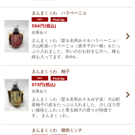
まんまくぅわ ハラペーニョ
594
円
(税込)
在庫あり
まんまくぅわ〈梨＆名和みそ＆ハラペーニョ〉
大山町産ハラペーニョ（唐辛子の一種）をたっ
ぷり入れました。辛いのがお好きな方へ。種も
綿も入ってます。&nbs…
まんまくぅわ 柚子
573
円
(税込)
在庫あり
まんまくぅわ〈梨＆名和みそ＆ゆず皮〉大山町
産柚子の皮をたっぷり入れました。少しほろ苦
い後味とふわっと香る柚子の香りが特徴で
す。 まんまくぅわ…
まんまくぅわ 猪肉ミンチ