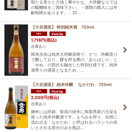
郁たる香りと力強く爽やかな、大吟醸ならでは
の醍醐味をご賞味下さい。・酒類の購入には年
齢制限があります。・20…
【大谷酒造】 特別純米酒 720ml
1,716
円
(税込)
在庫あり
精米歩合は純米大吟醸規格で、かつ、吟醸造り
で醸しており、醪を搾る際の「あらばしり」と
「せめ」の部分を融合した特別仕様です。純米
酒寄りの酒質となるため、…
【大谷酒造】 純米吟醸 なかだれ 720ml
2,200
円
(税込)
在庫あり
麹米に山田錦、留添の掛米に鳥取県産の玉栄を
使った純米吟醸酒です。もろみを搾り、自然に
流れ出る「なかだれ」と呼ばれるバランスの良
いとされる部分のみを瓶詰…