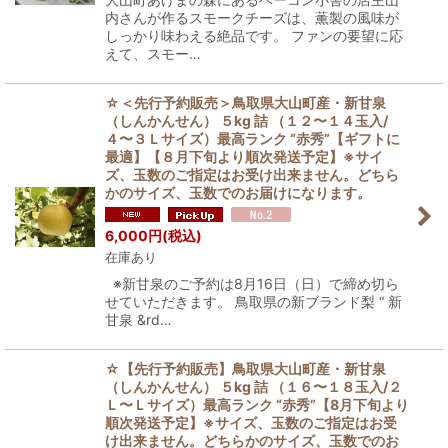
内さんが作るスモークチーズは、薫製の風味が
しっかり味わえる絶品です。 ファンの要望に応
えて、スモー…
☆＜先行予約販売＞鳥取県大山町産・新甘泉
（しんかんせん） ５kg 詰 （１２〜１４玉入/
４〜３Ｌサイズ）最高ランク “赤秀”【ギフトに
最適】【８月下旬より順次発送予定】※サイ
ズ、玉数のご指定はお受け出来ません。どちら
かのサイズ、玉数でのお届けになります。
6,000
円
(税込)
在庫あり
※新甘泉のご予約は8月16日（日）で締め切ら
せていただきます。 鳥取県の新ブランド梨 “ 新
甘泉 &rd…
☆【先行予約販売】鳥取県大山町産・新甘泉
（しんかんせん） ５kg 詰 （１６〜１８玉入/２
Ｌ〜Ｌサイズ）最高ランク “赤秀”【8月下旬より
順次発送予定】※サイズ、玉数のご指定はお受
け出来ません。どちらかのサイズ、玉数でのお