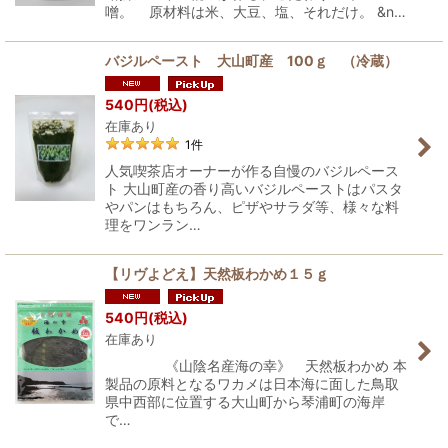
噌。 原材料は米、大豆、塩、それだけ。 &n…
バジルペースト 大山町産 100ｇ （冷蔵）
540
円
(税込)
在庫あり
1
件
人気喫茶店オーナーが作る自慢のバジルペース
ト 大山町産の香り高いバジルペーストはパスタ
やパンはもちろん、ピザやサラダ等、様々な料
理をワンラン…
【リヴよどえ】天然板わかめ１５ｇ
540
円
(税込)
在庫あり
《山陰名産海の幸》 天然板わかめ 本
製品の原料となるワカメは日本海に面した鳥取
県中西部に位置する大山町から琴浦町の海岸
で…