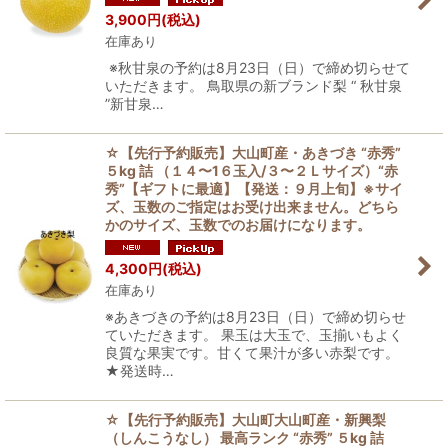
3,900
円
(税込)
在庫あり
※秋甘泉の予約は8月23日（日）で締め切らせて
いただきます。 鳥取県の新ブランド梨 “ 秋甘泉
”新甘泉…
☆【先行予約販売】大山町産・あきづき “赤秀”
５kg 詰 （１４〜1６玉入/３〜２Ｌサイズ）“赤
秀”【ギフトに最適】【発送：９月上旬】※サイ
ズ、玉数のご指定はお受け出来ません。どちら
かのサイズ、玉数でのお届けになります。
4,300
円
(税込)
在庫あり
※あきづきの予約は8月23日（日）で締め切らせ
ていただきます。 果玉は大玉で、玉揃いもよく
良質な果実です。甘くて果汁が多い赤梨です。
★発送時…
☆【先行予約販売】大山町大山町産・新興梨
（しんこうなし） 最高ランク “赤秀” ５kg 詰