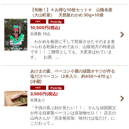
【旬物！】☆お得な10枚セット☆ 山陰名産
（大山町産） 天然板わかめ 30g×10袋
10,500
円
(税込)
在庫数 19点
わかめを板状に干して乾燥させたそのまま食
べられる乾燥わかめであり、山陰地方の特産品
です！！ ご贈答としても、大変喜ばれていま
す。 お酒、…
あけまの森、ベーコン小屋の頑固オヤジが作る
塩だけベーコン（2本入り、約450〜470ｇ）
[
冷蔵
]
3,500
円
(税込)
在庫あり
「子供の喜ぶ顔が見たい！！」 そんな頑固親父
が作る自家製ベーコンは添加物ゼロ！！ 店主の
山内さんが「完全無添加、味付けは塩だけ」に
こだわって…