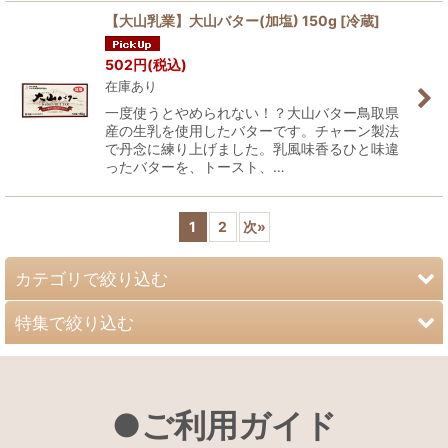
【大山乳業】大山バター(加塩) 150g
[
冷蔵
]
502
円
(税込)
在庫あり
一度使うとやめられない！？大山バター鳥取県
産の生乳を使用したバターです。チャーン製法
で丹念に練り上げました。乳風味香るひと味違
ったバターを、トースト、…
1
2
次
»
カテゴリで絞り込む
特集で絞り込む
大山恵みの里オリジナルギフト
ギフト商品
大山恵みの里オリジナル商品
●ご利用ガイド
野菜・野菜セット
鳥取県大山町産 梨