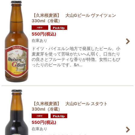
【久米桜麦酒】 大山Gビール ヴァイツェン
330ml（冷蔵）
550
円
(税込)
在庫あり
ドイツ・バイエルン地方で発展したビール。小
麦麦芽を使って苦味がたいへん弱く、口当たり
の良さとフルーティな香りが特徴。女性にもぴ
ったりのビールです。&n…
【久米桜麦酒】 大山Gビール スタウト
330ml（冷蔵）
550
円
(税込)
在庫あり