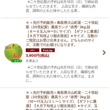
※二十世紀梨の予約は8月16日（日）で締め切
らせていただきます。 上品な甘さ、繊細な肉
質、調和のとれた味やしたたる果…
☆＜先行予約販売＞鳥取県大山町産・二十世紀
梨（20世紀梨）最高ランク “赤秀” 3kg 詰
（８〜９玉入/4〜3Ｌサイズ）【ギフトに最適】
【８月下旬頃より順次発送】※サイズ、玉数の
ご指定はお受け出来ません。どちらかのサイ
ズ、玉数でのお届けになります。
3,900
円
(税込)
在庫あり
※二十世紀梨の予約は8月16日（日）で締め切
らせていただきます。上品な甘さ、繊細な肉
質、調和のとれた味やしたたる果汁は、まさ
に…
☆＜先行予約販売＞鳥取県大山町産・二十世紀
梨（20世紀梨）最高ランク “赤秀” 3kg 詰
（10〜11玉入/２Ｌ〜Ｌサイズ）【ギフトに最
適】【８月下旬頃より順次発送】※サイズ、玉