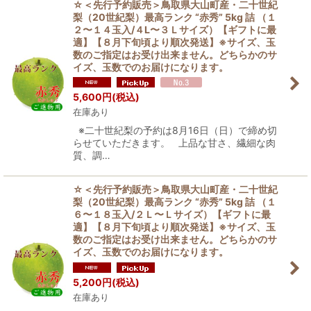
☆＜先行予約販売＞鳥取県大山町産・二十世紀
梨（20世紀梨）最高ランク “赤秀” 5kg 詰 （１
２〜１４玉入/４L〜３Ｌサイズ）【ギフトに最
適】【８月下旬頃より順次発送】※サイズ、玉
数のご指定はお受け出来ません。どちらかのサ
イズ、玉数でのお届けになります。
5,600
円
(税込)
在庫あり
※二十世紀梨の予約は8月16日（日）で締め切
らせていただきます。 上品な甘さ、繊細な肉
質、調…
☆＜先行予約販売＞鳥取県大山町産・二十世紀
梨（20世紀梨）最高ランク “赤秀” 5kg 詰 （１
６〜１８玉入/２Ｌ〜Ｌサイズ）【ギフトに最
適】【８月下旬頃より順次発送】※サイズ、玉
数のご指定はお受け出来ません。どちらかのサ
イズ、玉数でのお届けになります。
5,200
円
(税込)
在庫あり