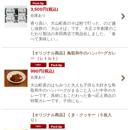
3,500
円
(税込)
在庫あり
香り高い、大山町産のそば粉で打った、のど越
し抜群の「大山そば」です。 大正２年創業のこ
だわり製法の本田商店で商品化しました。「食
べて美味しい…
【オリジナル商品】鳥取和牛のハンバーグカレ
ー （レトルト）
990
円
(税込)
在庫あり
大山町産のはちみつと大人も子供も大好きな鳥
取和牛のハンバーグがまるごと入った中辛のカ
レーです。具材にもこだわった食べ応え満点の
特製カレーです。子供にも…
【オリジナル商品】くき・クッキー（５枚入
り）