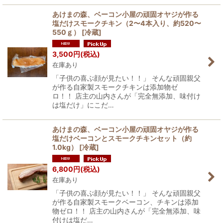
あけまの森、ベーコン小屋の頑固オヤジが作る
塩だけスモークチキン（2〜4本入り、約520〜
550ｇ）
[
冷蔵
]
3,500
円
(税込)
在庫あり
「子供の喜ぶ顔が見たい！！」 そんな頑固親父
が作る自家製スモークチキンは添加物ゼ
ロ！！ 店主の山内さんが「完全無添加、味付け
は塩だけ」にこだ…
あけまの森、ベーコン小屋の頑固オヤジが作る
塩だけベーコンとスモークチキンセット（約
1.0kg）
[
冷蔵
]
6,800
円
(税込)
在庫あり
「子供の喜ぶ顔が見たい！！」 そんな頑固親父
が作る自家製スモークベーコン、チキンは添加
物ゼロ！！ 店主の山内さんが「完全無添加、味
付けは塩だ…