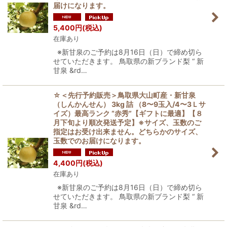
届けになります。
5,400
円
(税込)
在庫あり
※新甘泉のご予約は8月16日（日）で締め切ら
せていただきます。 鳥取県の新ブランド梨 “ 新
甘泉 &rd…
☆＜先行予約販売＞鳥取県大山町産・新甘泉
（しんかんせん） 3kg 詰 （8〜9玉入/4〜3Ｌサ
イズ）最高ランク “赤秀”【ギフトに最適】【８
月下旬より順次発送予定】※サイズ、玉数のご
指定はお受け出来ません。どちらかのサイズ、
玉数でのお届けになります。
4,400
円
(税込)
在庫あり
※新甘泉のご予約は8月16日（日）で締め切ら
せていただきます。 鳥取県の新ブランド梨 “ 新
甘泉 &rd…