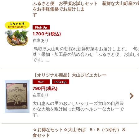
ふるさと便 お手頃お試しセット 新鮮な大山町産の
をお手軽価格でお届けしま
1,700
円
(税込)
在庫あり
鳥取県大山町の朝採れ新鮮野菜をお届けします。 旬
菜・果物・加工品の詰め合わせ「ふるさと便」お試し
です。…
【オリジナル商品】大山ジビエカレー
790
円
(税込)
在庫あり
大山恵みの里のおいしいシリーズ大山の自然豊
かな大地を駆け回った猪のヘルシーなカレーで
す。
☆お得なセット☆大山そば 5：5（つゆ付）８
食セット