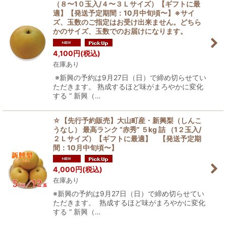
（８〜1０玉入/４〜３Ｌサイズ）【ギフトに最
適】【発送予定期間：10月中旬頃〜】※サイ
ズ、玉数のご指定はお受け出来ません。どちら
かのサイズ、玉数でのお届けになります。
4,100
円
(税込)
在庫あり
※新興の予約は9月27日（日）で締め切らせてい
ただきます。 熟成するほど味がまろやかに変化
する “ 新興（…
☆【先行予約販売】大山町産・新興梨（しんこ
うなし） 最高ランク “赤秀” ５kg 詰 （1２玉入/
２Ｌサイズ）【ギフトに最適】 【発送予定期
間：10月中旬頃〜】
4,000
円
(税込)
在庫あり
※新興の予約は9月27日（日）で締め切らせてい
ただきます。 熟成するほど味がまろやかに変化
する “ 新興（…