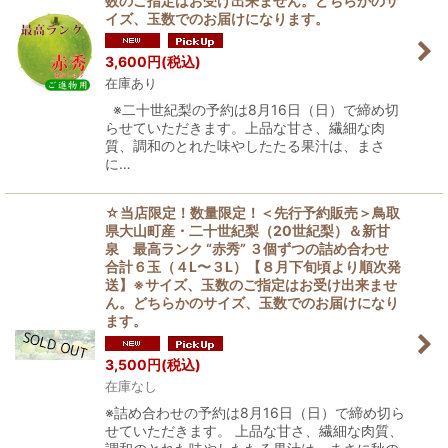
数のご指定はお受け出来ません。どちらかのサ
イズ、玉数でのお届けになります。
3,600
円
(税込)
在庫あり
※二十世紀梨の予約は8月16日（日）で締め切
らせていただきます。上品な甘さ、繊細な肉
質、調和のとれた味やしたたる果汁は、まさ
に…
☆当店限定！数量限定！＜先行予約販売＞鳥取
県大山町産・二十世紀梨（20世紀梨）＆新甘
泉 最高ランク “赤秀” ３個ずつの詰め合わせ
合計６玉（４L〜３L）【８月下旬頃より順次発
送】※サイズ、玉数のご指定はお受け出来ませ
ん。どちらかのサイズ、玉数でのお届けになり
ます。
3,500
円
(税込)
在庫なし
※詰め合わせの予約は8月16日（日）で締め切ら
せていただきます。 上品な甘さ、繊細な肉質、