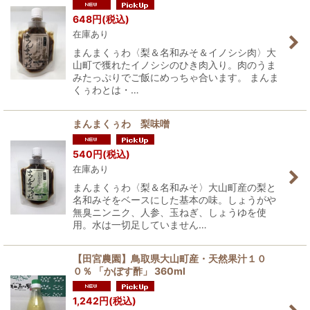
648
円
(税込)
在庫あり
まんまくぅわ〈梨＆名和みそ＆イノシシ肉〉大
山町で獲れたイノシシのひき肉入り。肉のうま
みたっぷりでご飯にめっちゃ合います。 まんま
くぅわとは・…
まんまくぅわ 梨味噌
540
円
(税込)
在庫あり
まんまくぅわ〈梨＆名和みそ〉大山町産の梨と
名和みそをベースにした基本の味。しょうがや
無臭ニンニク、人参、玉ねぎ、しょうゆを使
用。水は一切足していません…
【田宮農園】鳥取県大山町産・天然果汁１０
０％ 「かぼす酢」 360ml
1,242
円
(税込)