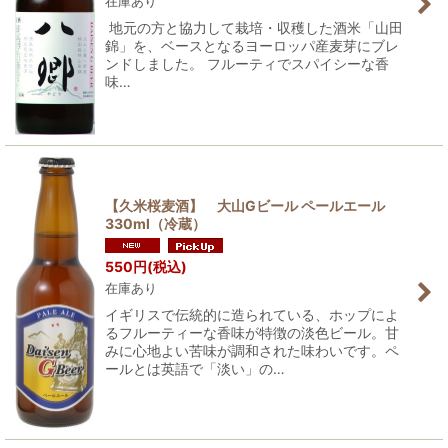
在庫あり
地元の方と協力して栽培・収穫した酒米「山田
錦」を、ベースとなるヨーロッパ産麦芽にブレ
ンドしました。 フルーティでスパイシーな香
味…
【久米桜麦酒】 大山Gビール ペールエール
330ml（冷蔵）
550
円
(税込)
在庫あり
イギリスで伝統的に造られている、ホップによ
るフルーティーな香味が特徴の淡色ビール。甘
みに心地よい苦味が調和された味わいです。ペ
ールとは英語で「淡い」の…