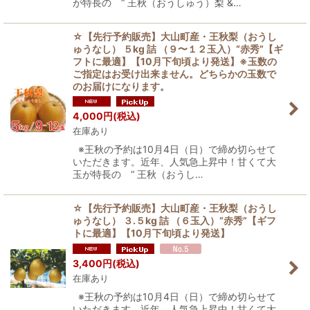
が特長の “ 王秋（おうしゅう）梨 &…
☆【先行予約販売】大山町産・王秋梨（おうし
ゅうなし） ５kg 詰 （９〜１２玉入）“赤秀”【ギ
フトに最適】【10月下旬頃より発送】※玉数の
ご指定はお受け出来ません。どちらかの玉数で
のお届けになります。
4,000
円
(税込)
在庫あり
※王秋の予約は10月4日（日）で締め切らせて
いただきます。近年、人気急上昇中！甘くて大
玉が特長の “ 王秋（おうし…
☆【先行予約販売】大山町産・王秋梨（おうし
ゅうなし） ３.５kg 詰 （６玉入）“赤秀”【ギフ
トに最適】【10月下旬頃より発送】
3,400
円
(税込)
在庫あり
※王秋の予約は10月4日（日）で締め切らせて
いただきます。近年、人気急上昇中！甘くて大