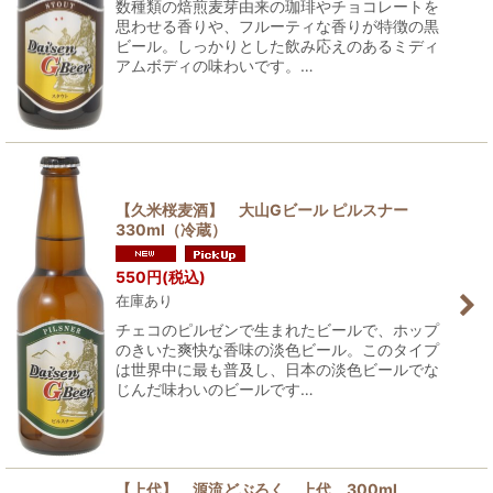
数種類の焙煎麦芽由来の珈琲やチョコレートを
思わせる香りや、フルーティな香りが特徴の黒
ビール。しっかりとした飲み応えのあるミディ
アムボディの味わいです。…
【久米桜麦酒】 大山Gビール ピルスナー
330ml（冷蔵）
550
円
(税込)
在庫あり
チェコのピルゼンで生まれたビールで、ホップ
のきいた爽快な香味の淡色ビール。このタイプ
は世界中に最も普及し、日本の淡色ビールでな
じんだ味わいのビールです…
【上代】 源流どぶろく 上代 300ml