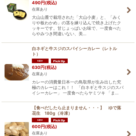
490
円
(税込)
在庫あり
大山山麓で栽培された「大山小麦」と、「みく
りや板わかめ」の茎を練り込んで焼き上げたク
ッキーです。甘じょっぱいお味で、一度食べた
らやみつき間違いない、美…
白ネギと牛スジのスパイシーカレー（レトル
ト）
630
円
(税込)
在庫あり
カレーの消費量日本一の鳥取県が生み出した究
極のカレーはこれ！！ 「白ネギと牛スジのスパ
イシーカレー」 一度食べたらヤミツキ 「ま…
【食べだしたら止まりません・・・】 ゆで落
花生 180g（冷凍）
600
円
(税込)
在庫あり