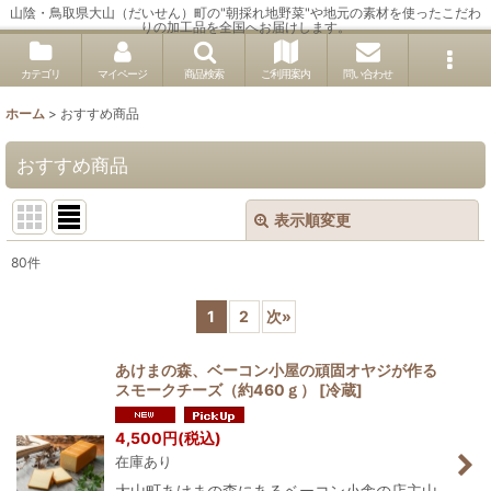
山陰・鳥取県大山（だいせん）町の"朝採れ地野菜"や地元の素材を使ったこだわ
りの加工品を全国へお届けします。
カテゴリ
マイページ
商品検索
ご利用案内
問い合わせ
ホーム
>
おすすめ商品
おすすめ商品
表示順変更
閉じる
80
件
表示数
:
1
2
次
»
並び順
:
あけまの森、ベーコン小屋の頑固オヤジが作る
スモークチーズ（約460ｇ）
[
冷蔵
]
絞り込む
4,500
円
(税込)
在庫あり
大山町あけまの森にあるベーコン小舎の店主山