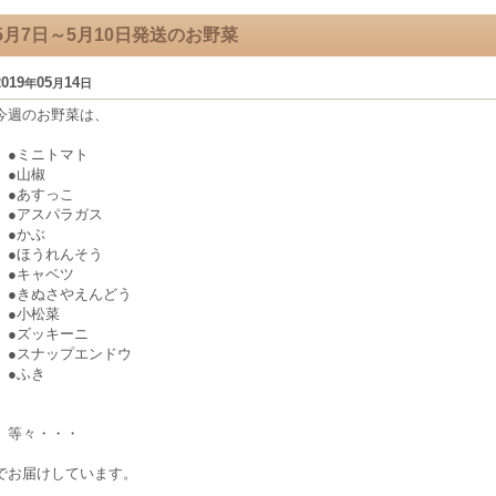
5月7日～5月10日発送のお野菜
2019
05
14
年
月
日
今週のお野菜は、
●ミニトマト
●山椒
●あすっこ
●アスパラガス
●かぶ
●ほうれんそう
●キャベツ
●きぬさやえんどう
●小松菜
●ズッキーニ
●スナップエンドウ
●ふき
等々・・・
でお届けしています。