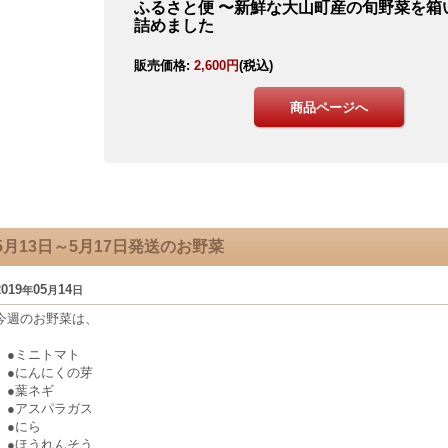
5月13日～5月17日発送のお野菜
2019
05
14
年
月
日
今週のお野菜は、
●ミニトマト
●にんにくの芽
●葉ネギ
●アスパラガス
●にら
●ほうれんそう