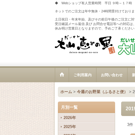
◆ Webショップ有人営業時間 平日 ９時～１７時
ネットでのご注文は年中無休・24時間受付けておりま
土日祝日・年末年始、及びその前日午後のご注文に対
受注確認メール返信 及び お問合せ電話等への対応は
休み明け営業日となりますので、予めご了承ください
ご利用案内
お問い合わせ
新
ホーム
>
今週のお野菜（ふるさと便）
>
月別一覧
20
2026年
3
件
2025年