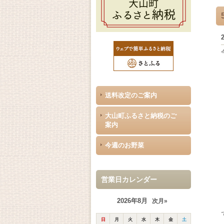
送料改定のご案内
大山町ふるさと納税のご
案内
今週のお野菜
営業日カレンダー
2026年8月
次月»
日
月
火
水
木
金
土