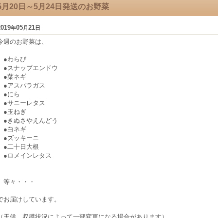
5月20日～5月24日発送のお野菜
2019
05
21
年
月
日
今週のお野菜は、
●わらび
●スナップエンドウ
●葉ネギ
●アスパラガス
●にら
●サニーレタス
●玉ねぎ
●きぬさやえんどう
●白ネギ
●ズッキーニ
●二十日大根
●ロメインレタス
等々・・・
でお届けしています。
（天候、収穫状況によって一部変更になる場合があります）