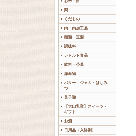
お米・餅
梨
くだもの
肉・肉加工品
麺類・豆類
調味料
レトルト食品
飲料・茶葉
海産物
バター・ジャム・はちみ
つ
菓子類
【大山乳業】スイーツ・
ギフト
お酒
日用品（入浴剤）