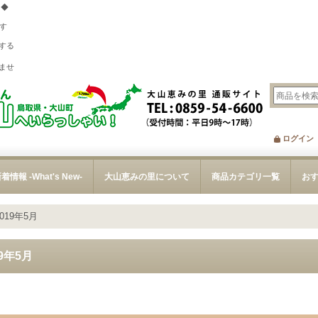
 ◆
す
する
、
ませ
ログイン
着情報 -What's New-
大山恵みの里について
商品カテゴリ一覧
お
2019年5月
19年5月