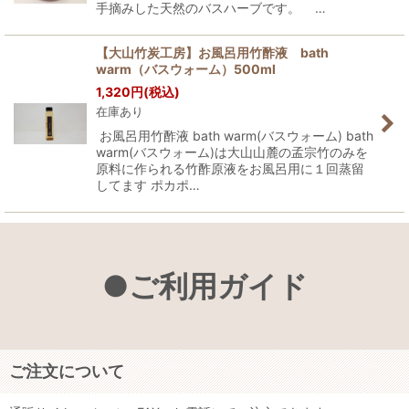
手摘みした天然のバスハーブです。 …
【大山竹炭工房】お風呂用竹酢液 bath
warm（バスウォーム）500ml
1,320
円
(税込)
在庫あり
お風呂用竹酢液 bath warm(バスウォーム) bath
warm(バスウォーム)は大山山麓の孟宗竹のみを
原料に作られる竹酢原液をお風呂用に１回蒸留
してます ポカポ…
●ご利用ガイド
ご注文について