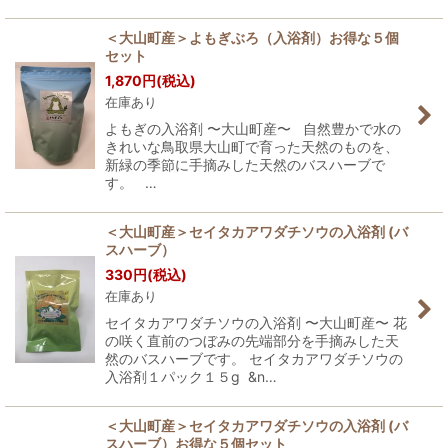
＜大山町産＞よもぎぶろ（入浴剤）お得な５個
セット
1,870
円
(税込)
在庫あり
よもぎの入浴剤 〜大山町産〜 自然豊かで水の
きれいな鳥取県大山町で育った天然のものを、
新緑の季節に手摘みした天然のバスハーブで
す。 …
＜大山町産＞セイタカアワダチソウの入浴剤 (バ
スハーブ）
330
円
(税込)
在庫あり
セイタカアワダチソウの入浴剤 〜大山町産〜 花
の咲く直前のつぼみの先端部分を手摘みした天
然のバスハーブです。 セイタカアワダチソウの
入浴剤１パック１５g &n…
＜大山町産＞セイタカアワダチソウの入浴剤 (バ
スハーブ）お得な５個セット