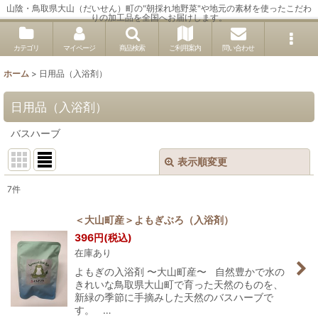
山陰・鳥取県大山（だいせん）町の"朝採れ地野菜"や地元の素材を使ったこだわ
りの加工品を全国へお届けします。
カテゴリ
マイページ
商品検索
ご利用案内
問い合わせ
ホーム
>
日用品（入浴剤）
日用品（入浴剤）
バスハーブ
表示順変更
閉じる
7
件
表示数
:
＜大山町産＞よもぎぶろ（入浴剤）
396
円
(税込)
並び順
:
在庫あり
よもぎの入浴剤 〜大山町産〜 自然豊かで水の
絞り込む
きれいな鳥取県大山町で育った天然のものを、
新緑の季節に手摘みした天然のバスハーブで
す。 …