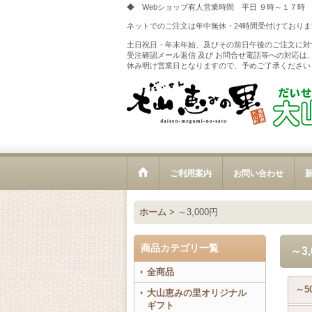
◆ Webショップ有人営業時間 平日 ９時～１７時
ネットでのご注文は年中無休・24時間受付けておりま
土日祝日・年末年始、及びその前日午後のご注文に対
受注確認メール返信 及び お問合せ電話等への対応は
休み明け営業日となりますので、予めご了承ください
ご利用案内
お問い合わせ
新
ホーム
>
～3,000円
商品カテゴリ一覧
～3,
全商品
～5
大山恵みの里オリジナル
ギフト