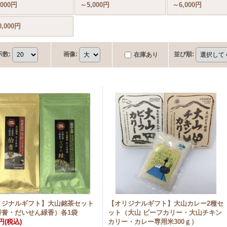
,000円
～5,000円
～6,000円
0,000円
示数
:
画像
:
並び順
:
在庫あり
リジナルギフト】大山銘茶セット
【オリジナルギフト】大山カレー2種セ
耆誉・だいせん緑香）各1袋
ット（大山 ビーフカリー・大山チキン
0円
(税込)
カリー・カレー専用米300ｇ）