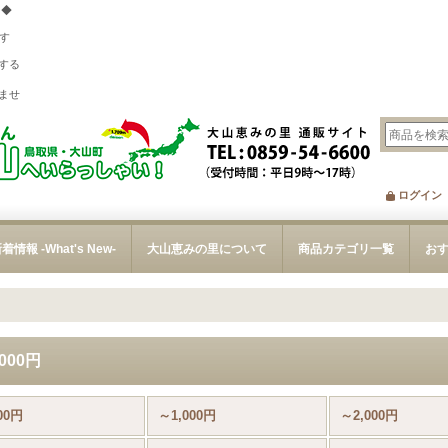
 ◆
す
する
、
ませ
ログイン
着情報 -What's New-
大山恵みの里について
商品カテゴリ一覧
お
000円
00円
～1,000円
～2,000円