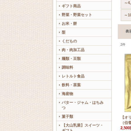
～4
ギフト商品
野菜・野菜セット
～1
お米・餅
表
梨
くだもの
2
件
肉・肉加工品
麺類・豆類
調味料
レトルト食品
飲料・茶葉
海産物
バター・ジャム・はちみ
つ
菓子類
【オ
（伯
【大山乳業】スイーツ・
2,50
ギフト