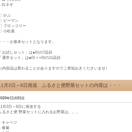
● 白ネギ
〇 かぶ
〇 ピーマン
〇 ブロッコリー
〇 小松菜
・・・が基本セットとなります。
「お試しセット」は●印の7品目
「通常セット」は●印＋○印の11品目
（内容品は変わることがありますのでご承知おきくださいませ）
11月2日～6日発送 ふるさと便野菜セットの内容は・・・
2020
11
01
年
月
日
11月2日～6日に発送する
ふるさと便 野菜セットに入れるお野菜は。。。
● キャベツ
● 春菊