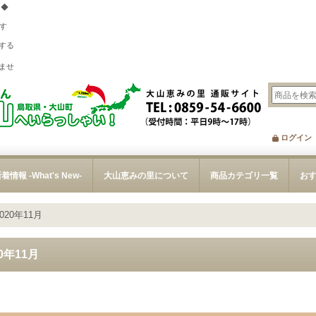
 ◆
す
する
、
ませ
ログイン
着情報 -What's New-
大山恵みの里について
商品カテゴリ一覧
お
2020年11月
20年11月