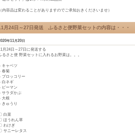
（内容品は変わることがありますのでご承知おきくださいませ）
11月24日～27日発送 ふるさと便野菜セットの内容は・・・
2020
11
20
年
月
日
11月24日～27日に発送する
ふるさと便 野菜セットに入れるお野菜は。。。
● キャベツ
● 春菊
● ブロッコリー
● 白ネギ
● ピーマン
● サラダかぶ
● 大根
● きゅうり
〇 白菜
〇 ほうれん草
〇 わけぎ
〇 サニーレタス