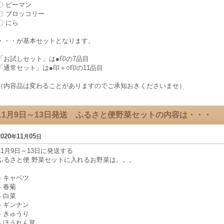
〇 ピーマン
〇 ブロッコリー
〇 にら
・・・が基本セットとなります。
「お試しセット」は●印の7品目
「通常セット」は●印＋○印の11品目
（内容品は変わることがありますのでご承知おきくださいませ）
11月9日～13日発送 ふるさと便野菜セットの内容は・・・
2020
11
05
年
月
日
11月9日～13日に発送する
ふるさと便 野菜セットに入れるお野菜は。。。
● キャベツ
● 春菊
● 白菜
● ギンナン
● きゅうり
● ほうれん草