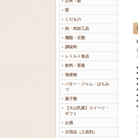
お米・餅
梨
くだもの
肉・肉加工品
麺類・豆類
調味料
レトルト食品
飲料・茶葉
海産物
バター・ジャム・はちみ
つ
菓子類
【大山乳業】スイーツ・
ギフト
お酒
日用品（入浴剤）