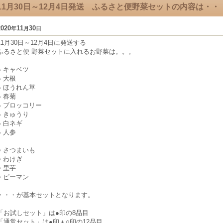
11月30日～12月4日発送 ふるさと便野菜セットの内容は・・
2020
11
30
年
月
日
11月30日～12月4日に発送する
ふるさと便 野菜セットに入れるお野菜は。。。
● キャベツ
● 大根
● ほうれん草
● 春菊
● ブロッコリー
● きゅうり
● 白ネギ
● 人参
○ さつまいも
○ わけぎ
○ 里芋
○ ピーマン
・・・が基本セットとなります。
「お試しセット」は●印の8品目
「通常セット」は●印＋○印の12品目