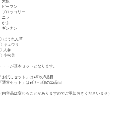
● 大根
● ピーマン
● ブロッコリー
● ニラ
● かぶ
● ギンナン
〇 ほうれん草
〇 キュウリ
〇 人参
〇 小松菜
・・・が基本セットとなります。
「お試しセット」は●印の8品目
「通常セット」は●印＋○印の12品目
（内容品は変わることがありますのでご承知おきくださいませ）