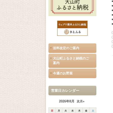
送料改定のご案内
大山町ふるさと納税のご
案内
今週のお野菜
営業日カレンダー
2026年8月
次月»
日
月
火
水
木
金
土