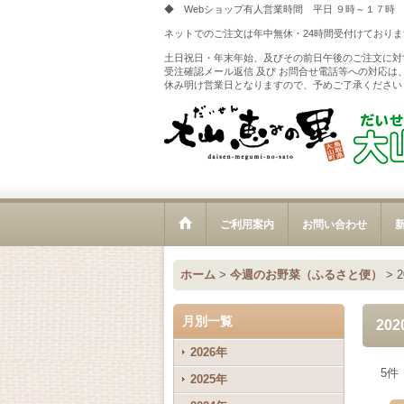
◆ Webショップ有人営業時間 平日 ９時～１７時
ネットでのご注文は年中無休・24時間受付けておりま
土日祝日・年末年始、及びその前日午後のご注文に対
受注確認メール返信 及び お問合せ電話等への対応は
休み明け営業日となりますので、予めご了承ください
ご利用案内
お問い合わせ
新
ホーム
>
今週のお野菜（ふるさと便）
>
月別一覧
20
2026年
5
件
2025年