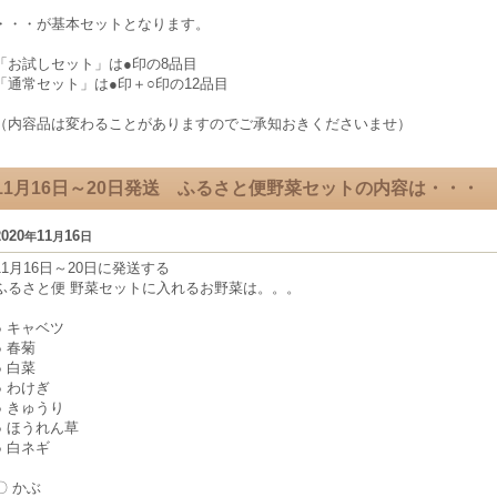
・・・が基本セットとなります。
「お試しセット」は●印の8品目
「通常セット」は●印＋○印の12品目
（内容品は変わることがありますのでご承知おきくださいませ）
11月16日～20日発送 ふるさと便野菜セットの内容は・・・
2020
11
16
年
月
日
11月16日～20日に発送する
ふるさと便 野菜セットに入れるお野菜は。。。
● キャベツ
● 春菊
● 白菜
● わけぎ
● きゅうり
● ほうれん草
● 白ネギ
〇 かぶ