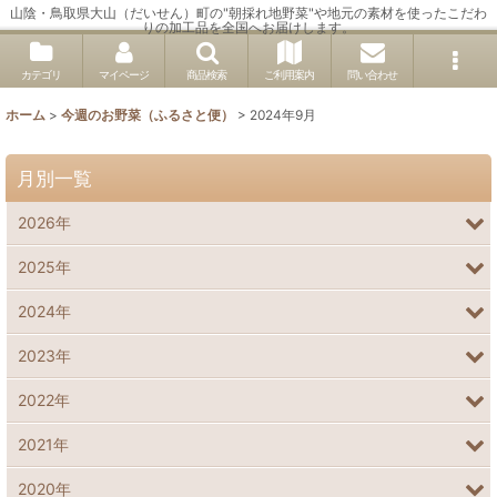
山陰・鳥取県大山（だいせん）町の"朝採れ地野菜"や地元の素材を使ったこだわ
りの加工品を全国へお届けします。
カテゴリ
マイページ
商品検索
ご利用案内
問い合わせ
ホーム
>
今週のお野菜（ふるさと便）
>
2024年9月
月別一覧
2026年
2025年
2024年
2023年
2022年
2021年
2020年