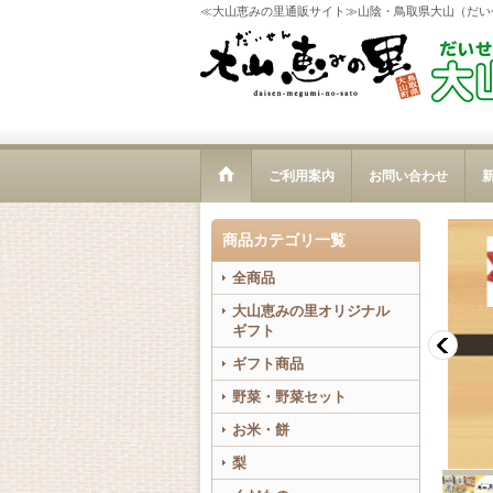
≪大山恵みの里通販サイト≫山陰・鳥取県大山（だい
ご利用案内
お問い合わせ
新
商品カテゴリ一覧
全商品
大山恵みの里オリジナル
ギフト
ギフト商品
野菜・野菜セット
お米・餅
梨