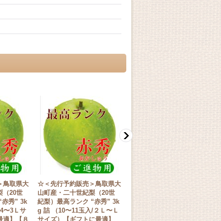
＞鳥取県大
☆＜先行予約販売＞鳥取県大
☆当店限定！数量限定！＜先
（20世
山町産・二十世紀梨（20世
行予約販売＞鳥取県大山町
赤秀” 3k
紀梨）最高ランク “赤秀” 3k
産・二十世紀梨（20世紀
/4〜3Ｌサ
g 詰 （10〜11玉入/２Ｌ〜Ｌ
梨）＆新甘泉 最高ランク
最適】【８
サイズ）【ギフトに最適】
“赤秀” ３個ずつの詰め合わ