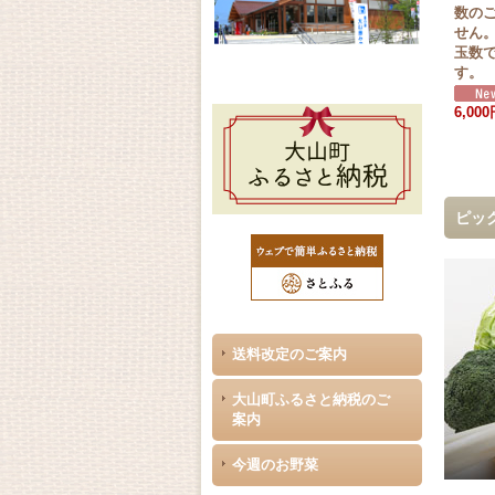
数の
せん
玉数
す。
6,00
ピック
送料改定のご案内
大山町ふるさと納税のご
案内
今週のお野菜