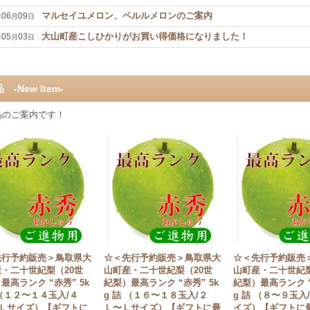
マルセイユメロン、ペルルメロンのご案内
06
09
年
月
日
大山町産こしひかりがお買い得価格になりました！
05
03
年
月
日
 -New Item-
品のご案内です！
先行予約販売＞鳥取県大
☆＜先行予約販売＞鳥取県大
☆＜先行予約販売
・二十世紀梨（20世
山町産・二十世紀梨（20世
山町産・二十世紀梨
最高ランク “赤秀” 5k
紀梨）最高ランク “赤秀” 5k
紀梨）最高ランク “
 （１２〜１４玉入/４
g 詰 （１６〜１８玉入/２
g 詰 （８〜９玉入
３Ｌサイズ）【ギフトに
Ｌ〜Ｌサイズ）【ギフトに最
イズ）【ギフトに