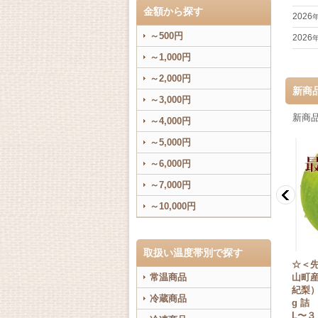
金額から探す
2026
～500円
2026
～1,000円
～2,000円
新商品
～3,000円
新商
～4,000円
～5,000円
～6,000円
～7,000円
～10,000円
取扱い温度帯別で探す
県大
☆【先行予約販売】鳥取県大
☆＜先行予約販売＞鳥取県大
☆＜
んせ
山町産・新甘泉（しんかんせ
常温商品
山町産・新甘泉（しんかんせ
山町産
４
ん） ５kg 詰 （１６〜１８
ん） 3kg 詰 （8〜9玉入/4〜
紀梨）
冷蔵商品
高
玉入/２Ｌ〜Ｌサイズ）最高
3Ｌサイズ）最高ランク “赤
g 詰
最
ランク “赤秀”【8月下旬より
秀”【ギフトに最適】【８月
L〜