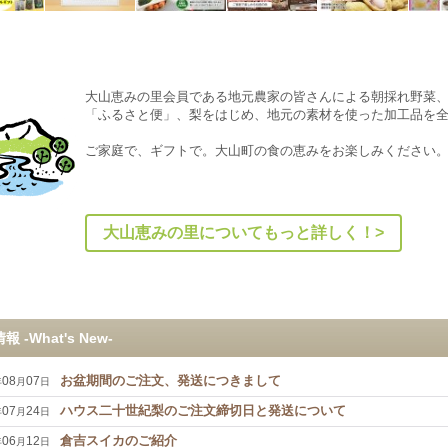
大山恵みの里会員である地元農家の皆さんによる朝採れ野菜
「ふるさと便」、梨をはじめ、地元の素材を使った加工品を
ご家庭で、ギフトで。大山町の食の恵みをお楽しみください
大山恵みの里についてもっと詳しく！>
 -What's New-
お盆期間のご注文、発送につきまして
08
07
年
月
日
ハウス二十世紀梨のご注文締切日と発送について
07
24
年
月
日
倉吉スイカのご紹介
06
12
年
月
日