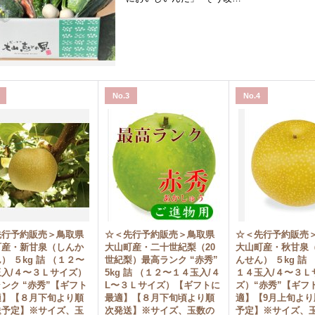
No.3
No.4
先行予約販売＞鳥取県
☆＜先行予約販売＞鳥取県
☆＜先行予約販売
町産・新甘泉（しんか
大山町産・二十世紀梨（20
大山町産・秋甘泉
） ５kg 詰 （１２〜
世紀梨）最高ランク “赤秀”
んせん） ５kg 詰
入/４〜３Ｌサイズ）
5kg 詰 （１２〜１４玉入/４
１４玉入/４〜３Ｌ
ンク “赤秀”【ギフト
L〜３Ｌサイズ）【ギフトに
ズ）“赤秀”【ギフ
適】【８月下旬より順
最適】【８月下旬頃より順
適】【9月上旬より
送予定】※サイズ、玉
次発送】※サイズ、玉数の
予定】※サイズ、