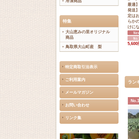
冷凍商品
発送
順次発送予定】※サイズ、玉
下旬より順次発送予定】※サ
最適
ご指
数のご指定はお受け出来ませ
イズ、玉数のご指定はお受け
発送
どち
ん。どちらかのサイズ、玉数
出来ません。どちらかのサイ
定は
特集
お届
でのお届けになります。
ズ、玉数でのお届けになりま
らか
す。
けに
大山恵みの里オリジナル
5,400円
(税込)
商品
4,400円
(税込)
5,60
鳥取県大山町産 梨
特定商取引法表示
ご利用案内
ランキ
メールマガジン
No.
お問い合わせ
リンク集