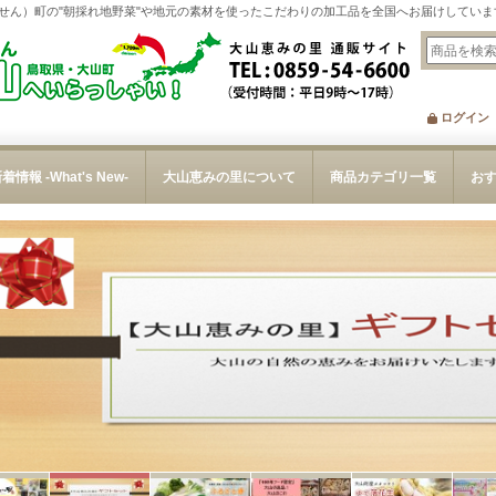
せん）町の"朝採れ地野菜"や地元の素材を使ったこだわりの加工品を全国へお届けしていま
ログイン
着情報 -What's New-
大山恵みの里について
商品カテゴリ一覧
お