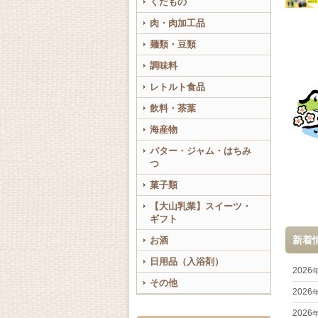
くだもの
肉・肉加工品
麺類・豆類
調味料
レトルト食品
飲料・茶葉
海産物
バター・ジャム・はちみ
つ
菓子類
【大山乳業】スイーツ・
ギフト
新着情報
お酒
日用品（入浴剤）
2026
その他
2026
2026