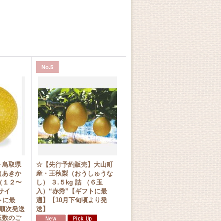
No.5
＞鳥取県
☆【先行予約販売】大山町
（あきか
産・王秋梨（おうしゅうな
 （１２〜
し） ３.５kg 詰 （６玉
サイ
入）“赤秀”【ギフトに最
トに最
適】【10月下旬頃より発
順次発送
送】
玉数のご