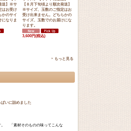
発送】※サ
【８月下旬頃より順次発送】
せ 合計６玉（４L〜３L）
定はお受け
※サイズ、玉数のご指定はお
【８月下旬頃より順次発送】
らかのサイ
受け出来ません。どちらかの
※サイズ、玉数のご指定はお
けになりま
サイズ、玉数でのお届けにな
受け出来ません。どちらかの
ります。
サイズ、玉数でのお届けにな
ります。
3,600円
(税込)
3,500円
(税込)
もっと見る
野菜を箱いっぱいに詰めました
す。 「素材そのものの味ってこんな