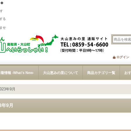
 ◆
す
する
、
ませ
ログイン
着情報 -What's New-
大山恵みの里について
商品カテゴリ一覧
お
2023年9月
23年9月