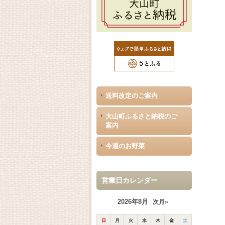
送料改定のご案内
大山町ふるさと納税のご
案内
今週のお野菜
営業日カレンダー
2026年8月
次月»
日
月
火
水
木
金
土