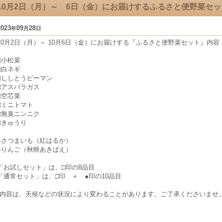
10月2日（月）～ 6日（金）にお届けするふるさと便野菜セ
2023
09
28
年
月
日
10月2日（月）～ 10月6日（金）にお届けする『ふるさと便野菜セット』内容
□小松菜
□白ネギ
□ししとうピーマン
□アスパラガス
□空芯菜
□ミニトマト
□無臭ニンニク
□きゅうり
●さつまいも（紅はるか）
●りんご（秋映あきばえ）
「お試しセット」は、□印の8品目
「通常セット」は、□印 ＋ ●印の10品目
*内容は、天候などの状況により変わることがあります。ご了承くださいませ