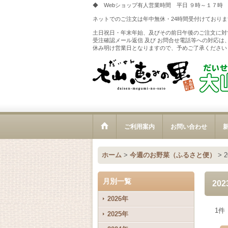
◆ Webショップ有人営業時間 平日 ９時～１７時
ネットでのご注文は年中無休・24時間受付けておりま
土日祝日・年末年始、及びその前日午後のご注文に対
受注確認メール返信 及び お問合せ電話等への対応は
休み明け営業日となりますので、予めご了承ください
ご利用案内
お問い合わせ
新
ホーム
>
今週のお野菜（ふるさと便）
>
月別一覧
20
2026年
1
件
2025年