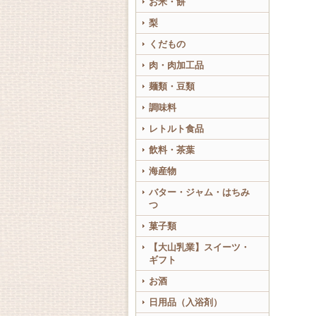
お米・餅
梨
くだもの
肉・肉加工品
麺類・豆類
調味料
レトルト食品
飲料・茶葉
海産物
バター・ジャム・はちみ
つ
菓子類
【大山乳業】スイーツ・
ギフト
お酒
日用品（入浴剤）