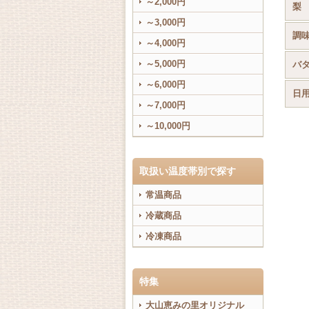
～2,000円
梨
～3,000円
調
～4,000円
～5,000円
バ
～6,000円
日
～7,000円
～10,000円
取扱い温度帯別で探す
常温商品
冷蔵商品
冷凍商品
特集
大山恵みの里オリジナル