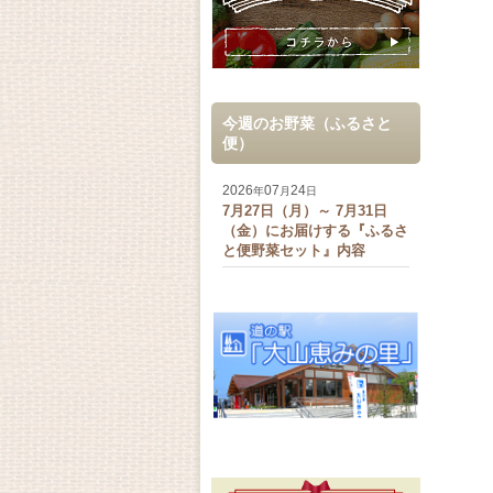
今週のお野菜（ふるさと
便）
2026
07
24
年
月
日
7月27日（月）～ 7月31日
（金）にお届けする『ふるさ
と便野菜セット』内容