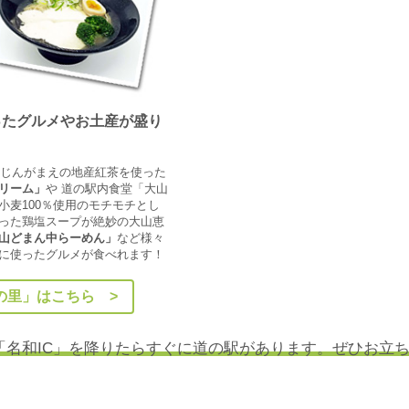
ったグルメやお土産が盛り
うじんがまえの地産紅茶を使った
リーム」
や 道の駅内食堂「大山
小麦100％使用のモチモチとし
った鶏塩スープが絶妙の大山恵
山どまん中らーめん」
など様々
に使ったグルメが食べれます！
の里」はこちら >
「名和IC」を降りたらすぐに道の駅があります。ぜひお立ち