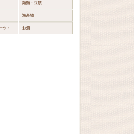
麺類・豆類
海産物
【大山乳業】スイーツ・ギフト
お酒