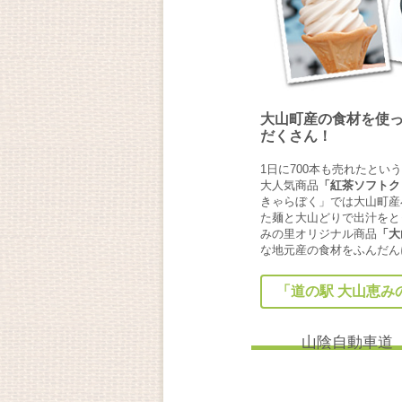
大山町産の食材を使
だくさん！
1日に700本も売れたとい
大人気商品
「紅茶ソフトク
きゃらぼく」では大山町産
た麺と大山どりで出汁をと
みの里オリジナル商品
「大
な地元産の食材をふんだん
「道の駅 大山恵み
山陰自動車道