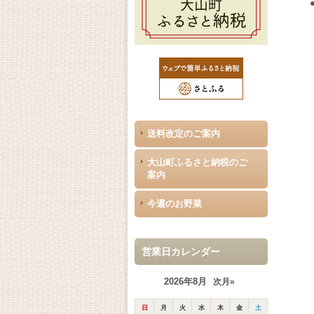
送料改定のご案内
大山町ふるさと納税のご
案内
今週のお野菜
営業日カレンダー
2026年8月
次月»
日
月
火
水
木
金
土