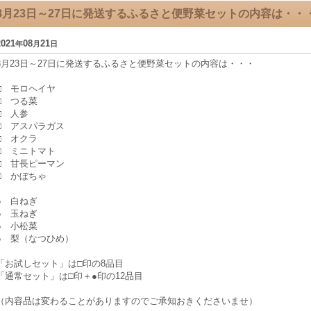
8月23日～27日に発送するふるさと便野菜セットの内容は・・
2021
08
21
年
月
日
8月23日～27日に発送するふるさと便野菜セットの内容は・・・
□ モロヘイヤ
□ つる菜
□ 人参
□ アスパラガス
□ オクラ
□ ミニトマト
□ 甘長ピーマン
□ かぼちゃ
● 白ねぎ
● 玉ねぎ
● 小松菜
● 梨（なつひめ）
「お試しセット」は□印の8品目
「通常セット」は□印＋●印の12品目
（内容品は変わることがありますのでご承知おきくださいませ）