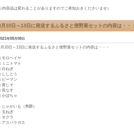
（内容品は変わることがありますのでご承知おきくださいませ）
8月10日～13日に発送するふるさと便野菜セットの内容は・・
2021
08
08
年
月
日
8月10日～13日に発送するふるさと便野菜セットの内容は・・・
□ モロヘイヤ
□ ミニトマト
□ 白ねぎ
□ ししとう
□ ピーマン
□ 青じそ
□ 長なす
□ かぼちゃ
● じゃがいも（男爵）
● 玉ねぎ
● オクラ
● アスパラガス