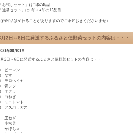
「お試しセット」は□印の8品目
「通常セット」は□印＋●印の12品目
（内容品は変わることがありますのでご承知おきくださいませ）
8月2日～6日に発送するふるさと便野菜セットの内容は・・・
2021
08
01
年
月
日
8月2日～6日に発送するふるさと便野菜セットの内容は・・・
□ ピーマン
□ なす
□ モロヘイヤ
□ 青シソ
□ オクラ
□ 白ねぎ
□ ミニトマト
□ アスパラガス
● 玉ねぎ
● 小松菜
● かぼちゃ