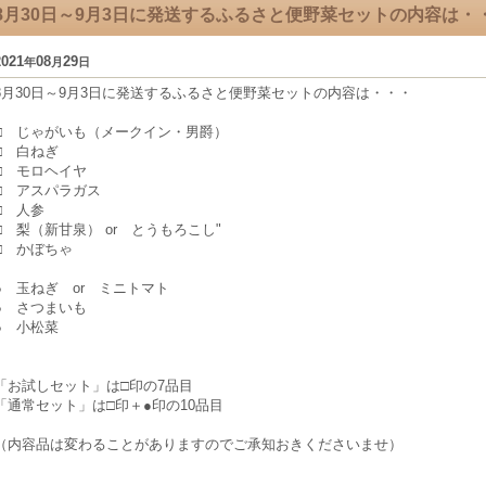
8月30日～9月3日に発送するふるさと便野菜セットの内容は・
2021
08
29
年
月
日
8月30日～9月3日に発送するふるさと便野菜セットの内容は・・・
□ じゃがいも（メークイン・男爵）
□ 白ねぎ
□ モロヘイヤ
□ アスパラガス
□ 人参
□ 梨（新甘泉） or とうもろこし"
□ かぼちゃ
● 玉ねぎ or ミニトマト
● さつまいも
● 小松菜
「お試しセット」は□印の7品目
「通常セット」は□印＋●印の10品目
（内容品は変わることがありますのでご承知おきくださいませ）