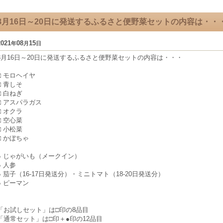
8月16日～20日に発送するふるさと便野菜セットの内容は・・
2021
08
15
年
月
日
8月16日～20日に発送するふるさと便野菜セットの内容は・・・
□ モロヘイヤ
□ 青しそ
□ 白ねぎ
□ アスパラガス
□ オクラ
□ 空心菜
□ 小松菜
□ かぼちゃ
● じゃがいも（メークイン）
● 人参
● 茄子（16-17日発送分）・ミニトマト（18-20日発送分）
● ピーマン
「お試しセット」は□印の8品目
「通常セット」は□印＋●印の12品目