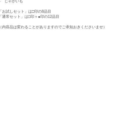
● じゃがいも
「お試しセット」は□印の8品目
「通常セット」は□印＋●印の12品目
（内容品は変わることがありますのでご承知おきくださいませ）