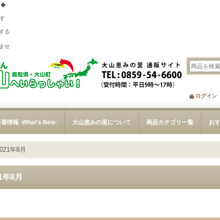
 ◆
す
する
、
ませ
ログイン
着情報 -What's New-
大山恵みの里について
商品カテゴリ一覧
お
2021年8月
21年8月