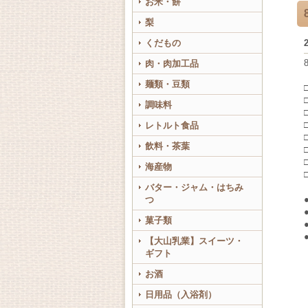
お米・餅
梨
くだもの
肉・肉加工品
麺類・豆類
調味料
レトルト食品
飲料・茶葉
海産物
バター・ジャム・はちみ
つ
菓子類
【大山乳業】スイーツ・
ギフト
お酒
日用品（入浴剤）