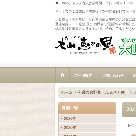
◆ Webショップ有人営業時間 平日 ９時～１７時
ネットでのご注文は年中無休・24時間受付けておりま
土日祝日・年末年始、及びその前日午後のご注文に対
受注確認メール返信 及び お問合せ電話等への対応は
休み明け営業日となりますので、予めご了承ください
ご利用案内
お問い合わせ
新
ホーム
>
今週のお野菜（ふるさと便）
>
月別一覧
20
2026年
5
件
2025年