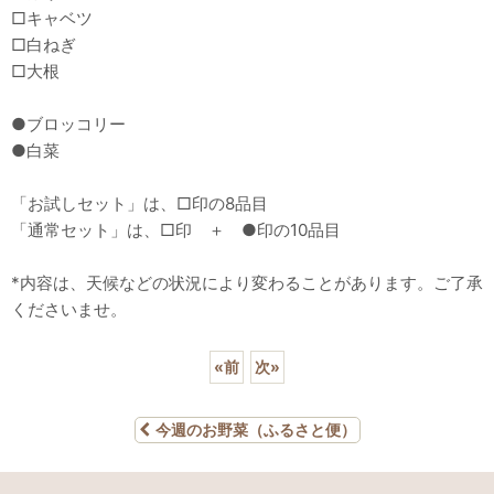
□キャベツ
□白ねぎ
□大根
●ブロッコリー
●白菜
「お試しセット」は、□印の8品目
「通常セット」は、□印 ＋ ●印の10品目
*内容は、天候などの状況により変わることがあります。ご了承
くださいませ。
«
前
次
»
今週のお野菜（ふるさと便）