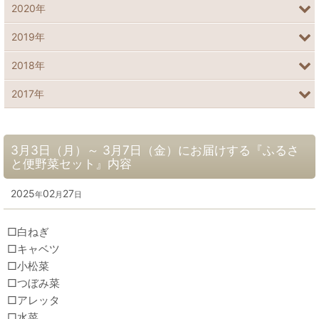
2020年
2019年
2018年
2017年
3月3日（月）～ 3月7日（金）にお届けする『ふるさ
と便野菜セット』内容
2025
02
27
年
月
日
□白ねぎ
□キャベツ
□小松菜
□つぼみ菜
□アレッタ
□水菜