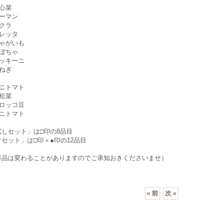
心菜
ピーマン
クラ
アレッタ
じゃがいも
かぼちゃ
ズッキーニ
ねぎ
ミニトマト
松菜
モロッコ豆
ミニトマト
試しセット」は□印の8品目
セット」は□印＋●印の12品目
容品は変わることがありますのでご承知おきくださいませ）
«
前
次
»