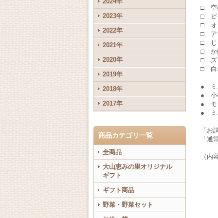
2024年
□ 空
2023年
□ 
□ オ
2022年
□ 
□ 
2021年
□ 
2020年
□ 
□ 白
2019年
● 
2018年
● 小
2017年
● 
● 
「お
商品カテゴリ一覧
「通常
全商品
（内
大山恵みの里オリジナル
ギフト
ギフト商品
野菜・野菜セット