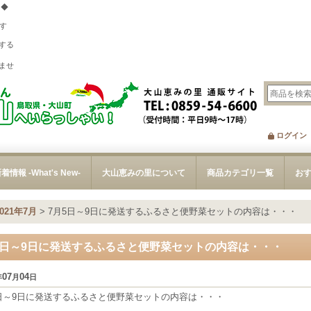
 ◆
す
する
、
ませ
ログイン
着情報 -What's New-
大山恵みの里について
商品カテゴリ一覧
お
2021年7月
>
7月5日～9日に発送するふるさと便野菜セットの内容は・・・
5日～9日に発送するふるさと便野菜セットの内容は・・・
07
04
年
月
日
5日～9日に発送するふるさと便野菜セットの内容は・・・