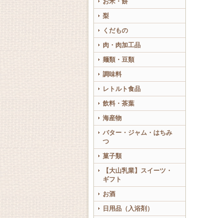
お米・餅
梨
くだもの
肉・肉加工品
麺類・豆類
調味料
レトルト食品
飲料・茶葉
海産物
バター・ジャム・はちみ
つ
菓子類
【大山乳業】スイーツ・
ギフト
お酒
日用品（入浴剤）