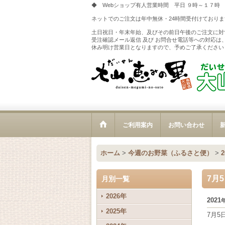
◆ Webショップ有人営業時間 平日 ９時～１７時
ネットでのご注文は年中無休・24時間受付けておりま
土日祝日・年末年始、及びその前日午後のご注文に対
受注確認メール返信 及び お問合せ電話等への対応は
休み明け営業日となりますので、予めご了承ください
ご利用案内
お問い合わせ
新
ホーム
>
今週のお野菜（ふるさと便）
>
7月
月別一覧
2026年
2021
2025年
7月