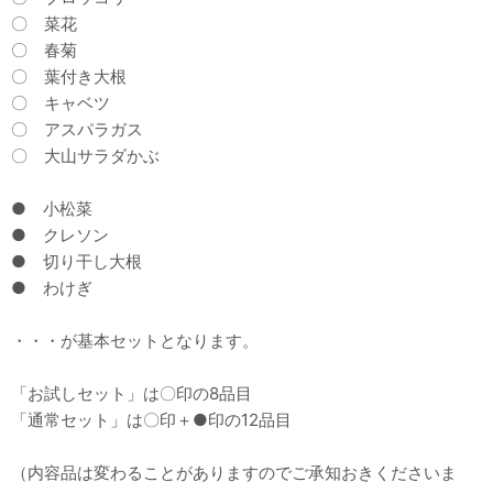
〇 菜花
〇 春菊
〇 葉付き大根
〇 キャベツ
〇 アスパラガス
〇 大山サラダかぶ
● 小松菜
● クレソン
● 切り干し大根
● わけぎ
・・・が基本セットとなります。
「お試しセット」は〇印の8品目
「通常セット」は〇印＋●印の12品目
（内容品は変わることがありますのでご承知おきくださいま