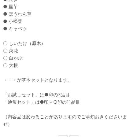
● 里芋
● ほうれん草
● 小松菜
● キャベツ
〇 しいたけ（原木）
〇 菜花
〇 白かぶ
〇 大根
・・・が基本セットとなります。
「お試しセット」は●印の7品目
「通常セット」は●印＋○印の11品目
（内容品は変わることがありますのでご承知おきくださいま
せ）