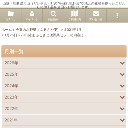
山陰・鳥取県大山（だいせん）町の"朝採れ地野菜"や地元の素材を使ったこだわ
りの加工品を全国へお届けします。
カテゴリ
マイページ
商品検索
ご利用案内
問い合わせ
ホーム
>
今週のお野菜（ふるさと便）
>
2021年1月
>
1月25日～29日発送 ふるさと便野菜セットの内容は・・・
月別一覧
2026年
2025年
2024年
2023年
2022年
2021年