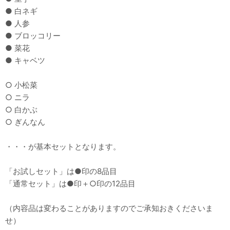
● 白ネギ
● 人参
● ブロッコリー
● 菜花
● キャベツ
○ 小松菜
○ ニラ
○ 白かぶ
○ ぎんなん
・・・が基本セットとなります。
「お試しセット」は●印の8品目
「通常セット」は●印＋○印の12品目
（内容品は変わることがありますのでご承知おきくださいま
せ）