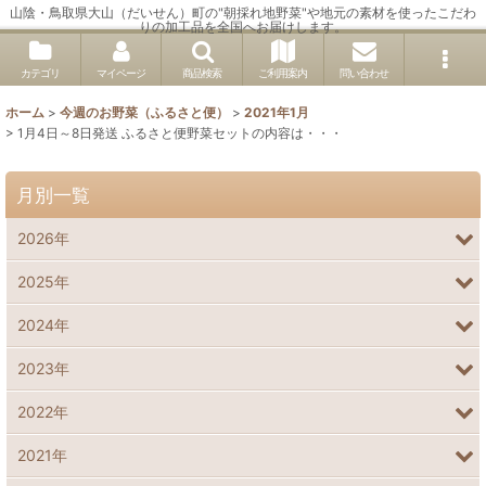
山陰・鳥取県大山（だいせん）町の"朝採れ地野菜"や地元の素材を使ったこだわ
りの加工品を全国へお届けします。
カテゴリ
マイページ
商品検索
ご利用案内
問い合わせ
ホーム
>
今週のお野菜（ふるさと便）
>
2021年1月
>
1月4日～8日発送 ふるさと便野菜セットの内容は・・・
月別一覧
2026年
2025年
2024年
2023年
2022年
2021年