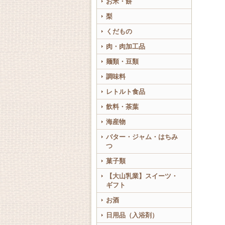
お米・餅
梨
くだもの
肉・肉加工品
麺類・豆類
調味料
レトルト食品
飲料・茶葉
海産物
バター・ジャム・はちみ
つ
菓子類
【大山乳業】スイーツ・
ギフト
お酒
日用品（入浴剤）