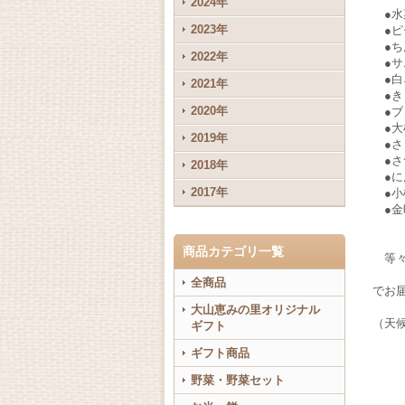
2024年
●水
2023年
●ピ
●ち
2022年
●サ
●白
2021年
●き
2020年
●ブ
●大
2019年
●さ
●さ
2018年
●に
2017年
●小
●金
商品カテゴリ一覧
等々
全商品
でお
大山恵みの里オリジナル
（天
ギフト
ギフト商品
野菜・野菜セット