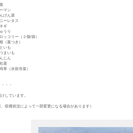
菜
ーマン
んげん菜
ニーレタス
ネギ
ゅうり
ロッコリー（２個/袋）
根（葉つき）
といも
つまいも
んじん
松菜
時草（水前寺菜）
・・・
届けしています。
候、収穫状況によって一部変更になる場合があります）