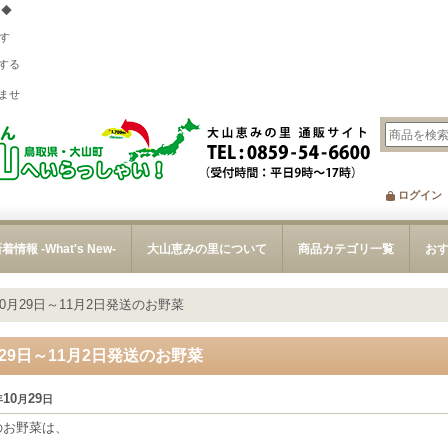
 ◆
す
する
、
ませ
ログイン
着情報 -What's New-
大山恵みの里について
商品カテゴリ一覧
お
10月29日～11月2日発送のお野菜
月29日～11月2日発送のお野菜
10
29
年
月
日
のお野菜は、