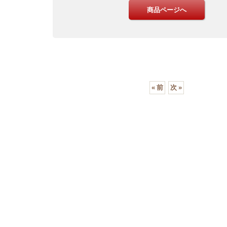
«
前
次
»