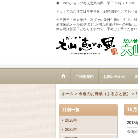
◆ Webショップ有人営業時間 平日 ９時～１７時
ネットでのご注文は年中無休・24時間受付けておりま
土日祝日・年末年始、及びその前日午後のご注文に対
受注確認メール返信 及び お問合せ電話等への対応は
休み明け営業日となりますので、予めご了承ください
ご利用案内
お問い合わせ
新
ホーム
>
今週のお野菜（ふるさと便）
>
10
月別一覧
2026年
2018
2025年
今週