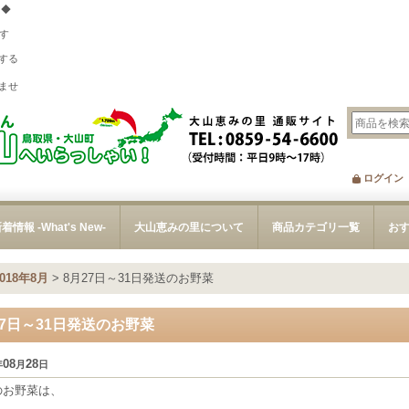
 ◆
す
する
、
ませ
ログイン
着情報 -What's New-
大山恵みの里について
商品カテゴリ一覧
お
2018年8月
>
8月27日～31日発送のお野菜
27日～31日発送のお野菜
08
28
年
月
日
のお野菜は、