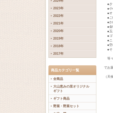
2024年
●さ
2023年
●小
●オ
2022年
●ご
●か
2021年
●金
2020年
●玉
●ゴ
2019年
●ニ
●空
2018年
●そ
2017年
等々
でお
商品カテゴリ一覧
（天
全商品
大山恵みの里オリジナル
ギフト
ギフト商品
野菜・野菜セット