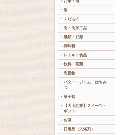
お米・餅
梨
くだもの
肉・肉加工品
麺類・豆類
調味料
レトルト食品
飲料・茶葉
海産物
バター・ジャム・はちみ
つ
菓子類
【大山乳業】スイーツ・
ギフト
お酒
日用品（入浴剤）