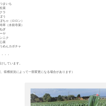
つまいも
松菜
クラ
ぼう
ぼちゃ（ロロン）
時草（水前寺菜）
ねぎ
ーヤ
ンニク
心菜
うめんカボチャ
・・・
届けしています。
候、収穫状況によって一部変更になる場合があります）