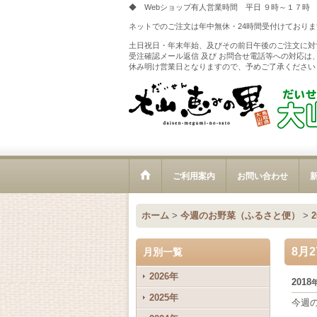
◆ Webショップ有人営業時間 平日 ９時～１７時
ネットでのご注文は年中無休・24時間受付けておりま
土日祝日・年末年始、及びその前日午後のご注文に対
受注確認メール返信 及び お問合せ電話等への対応は
休み明け営業日となりますので、予めご了承ください
ご利用案内
お問い合わせ
新
ホーム
>
今週のお野菜（ふるさと便）
>
8月
月別一覧
2026年
2018
2025年
今週