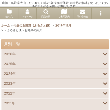
山陰・鳥取県大山（だいせん）町の"朝採れ地野菜"や地元の素材を使ったこだわ
りの加工品を全国へお届けします。
カテゴリ
マイページ
商品検索
ご利用案内
問い合わせ
ホーム
>
今週のお野菜（ふるさと便）
>
2017年11月
>
＜ふるさと便＞お野菜の紹介
月別一覧
2026年
2025年
2024年
2023年
2022年
2021年