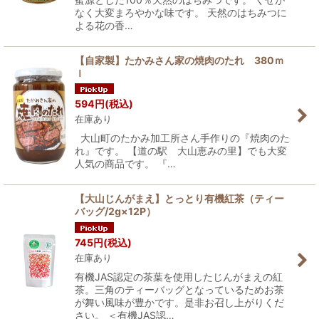
なく大変まろやかな味です。 天然のはちみつに
よる花の香…
【自家製】たかみさん家の焼肉のたれ 380ｍ
ｌ
594
円
(税込)
在庫あり
大山町のたかみ加工所さん手作りの『焼肉のた
れ』です。 【道の駅 大山恵みの里】でも大変
人気の商品です。 『…
【大山じんがまえ】とっとり有機紅茶（ティー
バッグ/2g×12P）
745
円
(税込)
在庫あり
有機JAS認定の茶葉を使用したじんがまえの紅
茶。三角のティーバッグとなっているためお茶
が舞い風味が豊かです。是非お召し上がりくだ
さい。 ＜有機JAS認…