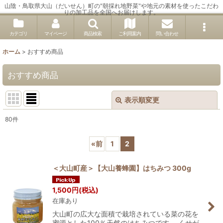
山陰・鳥取県大山（だいせん）町の"朝採れ地野菜"や地元の素材を使ったこだわ
りの加工品を全国へお届けします。
カテゴリ
マイページ
商品検索
ご利用案内
問い合わせ
ホーム
>
おすすめ商品
おすすめ商品
表示順変更
閉じる
80
件
表示数
:
«
前
1
2
並び順
:
＜大山町産＞【大山養蜂園】はちみつ 300g
絞り込む
1,500
円
(税込)
在庫あり
大山町の広大な面積で栽培されている菜の花を
蜜源とした100％天然のはちみつです。 くせが