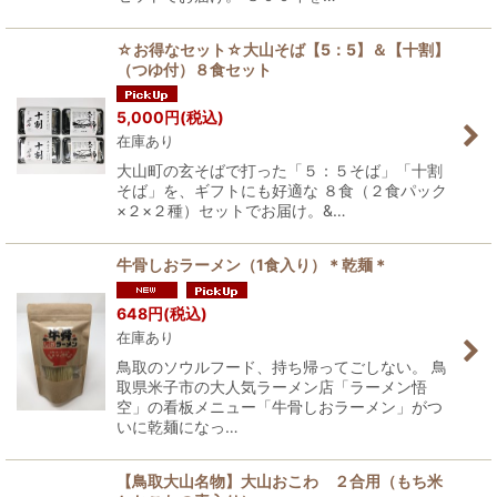
☆お得なセット☆大山そば【5：5】＆【十割】
（つゆ付）８食セット
5,000
円
(税込)
在庫あり
大山町の玄そばで打った「５：５そば」「十割
そば」を、ギフトにも好適な ８食（２食パック
×２×２種）セットでお届け。&…
牛骨しおラーメン（1食入り）＊乾麺＊
648
円
(税込)
在庫あり
鳥取のソウルフード、持ち帰ってごしない。 鳥
取県米子市の大人気ラーメン店「ラーメン悟
空」の看板メニュー「牛骨しおラーメン」がつ
いに乾麺になっ…
【鳥取大山名物】大山おこわ ２合用（もち米