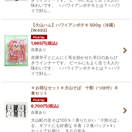
味わいです。 ＜ハワイアンポチキとは？＞ハワ
イで好ん…
【大山ハム】ハワイアンポチキ 500g（冷蔵）
[
W493
]
1,965
円
(税込)
在庫あり
赤唐辛子とにんにく等を効かせた辛口のあらび
きウインナーです。 ビールにもよく合う大人の
味わいです。 ＜ハワイアンポチキとは？＞ハワ
イで好ん…
☆お得なセット☆大山そば 十割（つゆ付）８
食セット
6,700
円
(税込)
在庫あり
大山町の玄そば100％！香りたかい「十割そば」
を、ギフトにも好適な ８食（２食パック×４）
セットでお届け。 ８００年を…