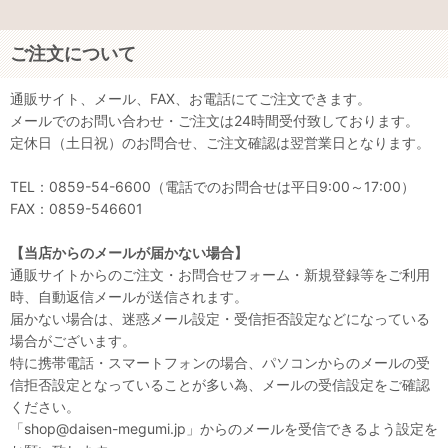
梨
ご注文について
くだもの
通販サイト、メール、FAX、お電話にてご注文できます。
メールでのお問い合わせ・ご注文は24時間受付致しております。
肉・肉加工品
定休日（土日祝）のお問合せ、ご注文確認は翌営業日となります。
麺類・豆類
TEL：0859-54-6600（電話でのお問合せは平日9:00～17:00）
FAX：0859-546601
調味料
【当店からのメールが届かない場合】
レトルト食品
通販サイトからのご注文・お問合せフォーム・新規登録等をご利用
時、自動返信メールが送信されます。
飲料・茶葉
届かない場合は、迷惑メール設定・受信拒否設定などになっている
場合がございます。
海産物
特に携帯電話・スマートフォンの場合、パソコンからのメールの受
信拒否設定となっていることが多い為、メールの受信設定をご確認
バター・ジャム・はちみつ
ください。
菓子類
「shop@daisen-megumi.jp」からのメールを受信できるよう設定を