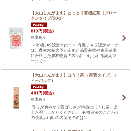
【大山じんがまえ】とっとり有機紅茶（ブロー
クンタイプ/50g）
810
円
(税込)
在庫あり
＜有機JAS認定とは？＞ 有機ＪＡＳ認定マーク
は、農林水産大臣が定めた品質基準や表示基準
に合格した農林物資の製品につけられる認定マ
ークです…
【大山じんがまえ】ほうじ茶 （茶葉タイプ、テ
ィーバッグ）
481
円
(税込)
在庫あり
香りが爽やかで香ばしさが特徴のほうじ茶。是
非お召し上がりください。 有機農法のこだわり
の茶葉大山町の名産その名は“…