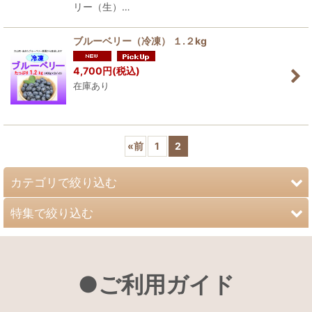
リー（生）…
ブルーベリー（冷凍） １.２kg
4,700
円
(税込)
在庫あり
«
前
1
2
カテゴリで絞り込む
特集で絞り込む
大山恵みの里オリジナルギフト
ギフト商品
大山恵みの里オリジナル商品
●ご利用ガイド
野菜・野菜セット
鳥取県大山町産 梨
お米・餅