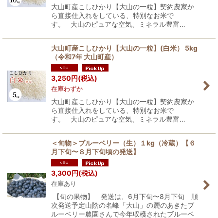
大山町産こしひかり【大山の一粒】契約農家か
ら直接仕入れをしている、特別なお米で
す。 大山のピュアな空気、ミネラル豊富…
大山町産こしひかり【大山の一粒】(白米） 5kg
（令和7年 大山町産）
3,250
円
(税込)
在庫わずか
大山町産こしひかり【大山の一粒】契約農家か
ら直接仕入れをしている、特別なお米で
す。 大山のピュアな空気、ミネラル豊富…
＜旬物＞ブルーベリー（生）１kg（冷蔵）【６
月下旬〜８月下旬頃の発送】
3,300
円
(税込)
在庫あり
【旬の果物】 発送は、6月下旬〜8月下旬 順
次発送予定山陰の名峰「大山」の麓のあきたブ
ルーベリー農園さんで今年収穫されたブルーベ