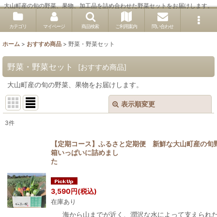
大山町産の旬の野菜、果物、加工品を詰め合わせた野菜セットをお届けします。
カテゴリ
マイページ
商品検索
ご利用案内
問い合わせ
ホーム
>
おすすめ商品
>
野菜・野菜セット
野菜・野菜セット
[
おすすめ商品
]
大山町産の旬の野菜、果物をお届けします。
表示順変更
閉じる
3
件
表示数
:
【定期コース】ふるさと定期便 新鮮な大山町産の旬
箱いっぱいに詰めまし
並び順
:
絞り込む
3,590
円
(税込)
在庫あり
海から山までが近く、潤沢な水によって支えられ