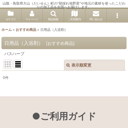
山陰・鳥取県大山（だいせん）町の"朝採れ地野菜"や地元の素材を使ったこだわ
りの加工品を全国へお届けします。
カテゴリ
マイページ
商品検索
ご利用案内
問い合わせ
ホーム
>
おすすめ商品
>
日用品（入浴剤）
日用品（入浴剤）
[
おすすめ商品
]
バスハーブ
表示順変更
閉じる
0
件
表示数
:
並び順
:
絞り込む
●ご利用ガイド