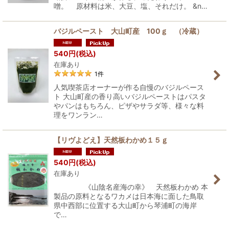
噌。 原材料は米、大豆、塩、それだけ。 &n…
バジルペースト 大山町産 100ｇ （冷蔵）
540
円
(税込)
在庫あり
1
件
人気喫茶店オーナーが作る自慢のバジルペース
ト 大山町産の香り高いバジルペーストはパスタ
やパンはもちろん、ピザやサラダ等、様々な料
理をワンラン…
【リヴよどえ】天然板わかめ１５ｇ
540
円
(税込)
在庫あり
《山陰名産海の幸》 天然板わかめ 本
製品の原料となるワカメは日本海に面した鳥取
県中西部に位置する大山町から琴浦町の海岸
で…