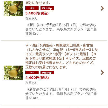
届けになります。
5,400
円
(税込)
在庫あり
※新甘泉のご予約は8月16日（日）で締め切ら
せていただきます。 鳥取県の新ブランド梨 “ 新
甘泉 &rd…
☆＜先行予約販売＞鳥取県大山町産・新甘泉
（しんかんせん） 3kg 詰 （8〜9玉入/4〜3Ｌサ
イズ）最高ランク “赤秀”【ギフトに最適】【８
月下旬より順次発送予定】※サイズ、玉数のご
指定はお受け出来ません。どちらかのサイズ、
玉数でのお届けになります。
4,400
円
(税込)
在庫あり
※新甘泉のご予約は8月16日（日）で締め切ら
せていただきます。 鳥取県の新ブランド梨 “ 新
甘泉 &rd…