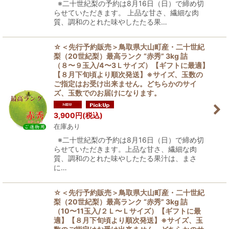
※二十世紀梨の予約は8月16日（日）で締め切
らせていただきます。 上品な甘さ、繊細な肉
質、調和のとれた味やしたたる果…
☆＜先行予約販売＞鳥取県大山町産・二十世紀
梨（20世紀梨）最高ランク “赤秀” 3kg 詰
（８〜９玉入/4〜3Ｌサイズ）【ギフトに最適】
【８月下旬頃より順次発送】※サイズ、玉数の
ご指定はお受け出来ません。どちらかのサイ
ズ、玉数でのお届けになります。
3,900
円
(税込)
在庫あり
※二十世紀梨の予約は8月16日（日）で締め切
らせていただきます。上品な甘さ、繊細な肉
質、調和のとれた味やしたたる果汁は、まさ
に…
☆＜先行予約販売＞鳥取県大山町産・二十世紀
梨（20世紀梨）最高ランク “赤秀” 3kg 詰
（10〜11玉入/２Ｌ〜Ｌサイズ）【ギフトに最
適】【８月下旬頃より順次発送】※サイズ、玉