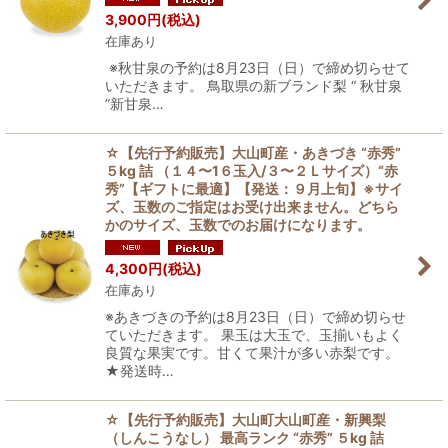
3,900
円
(税込)
在庫あり
※秋甘泉の予約は8月23日（日）で締め切らせて
いただきます。 鳥取県の新ブランド梨 “ 秋甘泉
”新甘泉…
☆【先行予約販売】大山町産・あきづき “赤秀”
５kg 詰 （１４〜1６玉入/３〜２Ｌサイズ）“赤
秀”【ギフトに最適】【発送：９月上旬】※サイ
ズ、玉数のご指定はお受け出来ません。どちら
かのサイズ、玉数でのお届けになります。
4,300
円
(税込)
在庫あり
※あきづきの予約は8月23日（日）で締め切らせ
ていただきます。 果玉は大玉で、玉揃いもよく
良質な果実です。甘くて果汁が多い赤梨です。
★発送時…
☆【先行予約販売】大山町大山町産・新興梨
（しんこうなし） 最高ランク “赤秀” ５kg 詰