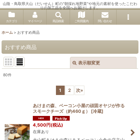
山陰・鳥取県大山（だいせん）町の"朝採れ地野菜"や地元の素材を使ったこだわ
りの加工品を全国へお届けします。
カテゴリ
マイページ
商品検索
ご利用案内
問い合わせ
ホーム
>
おすすめ商品
おすすめ商品
表示順変更
閉じる
80
件
表示数
:
1
2
次
»
並び順
:
あけまの森、ベーコン小屋の頑固オヤジが作る
スモークチーズ（約460ｇ）
[
冷蔵
]
絞り込む
4,500
円
(税込)
在庫あり
大山町あけまの森にあるベーコン小舎の店主山