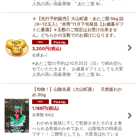
人気の高い高級果物 “ あたご梨 &r…
☆【先行予約販売】大山町産・あたご梨 5kg 詰
（9~12玉入）“赤秀”11月下旬発送【お歳暮ギフ
トに最適】※玉数のご指定はお受け出来ませ
ん。どちらかの玉数でのお届けになります。
3,200
円
(税込)
在庫あり
※あたご梨の予約は10月25日（日）で締め切ら
せていただきます。 お歳暮ギフトとしても大変
人気の高い高級果物 “ あたご梨 &r…
【旬物！】山陰名産（大山町産） 天然板わか
め 30g
1,188
円
(税込)
在庫数 84点
わかめを板状に干して乾燥させたそのまま食
べられる乾燥わかめであり、山陰地方の特産品
です！！ ご贈答としても、大変喜ばれていま