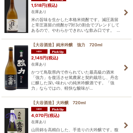
1,518
円
(税込)
在庫あり
米の旨味を生かした本格米焼酎です。減圧蒸留
と常圧蒸留の焼酎が7対3の割合でブレンドして
あるので、やわらかできれいな飲み口です。 …
【大谷酒造】純米吟醸 強力 720ml
2,145
円
(税込)
在庫あり
かつて鳥取県内で作られていた最高級の酒米
「強力」を復活させ篤農家と契約栽培し、丹念
に醸した深い味わいの純米吟醸酒です。「強
力」ならではの、軽快な酸味が…
【大谷酒造】大吟醸 720ml
4,070
円
(税込)
在庫あり
山田錦を高精白した、手造りの大吟醸です。馥