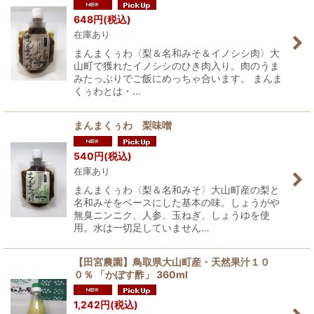
648
円
(税込)
在庫あり
まんまくぅわ〈梨＆名和みそ＆イノシシ肉〉大
山町で獲れたイノシシのひき肉入り。肉のうま
みたっぷりでご飯にめっちゃ合います。 まんま
くぅわとは・…
まんまくぅわ 梨味噌
540
円
(税込)
在庫あり
まんまくぅわ〈梨＆名和みそ〉大山町産の梨と
名和みそをベースにした基本の味。しょうがや
無臭ニンニク、人参、玉ねぎ、しょうゆを使
用。水は一切足していません…
【田宮農園】鳥取県大山町産・天然果汁１０
０％ 「かぼす酢」 360ml
1,242
円
(税込)