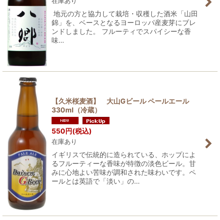
在庫あり
地元の方と協力して栽培・収穫した酒米「山田
錦」を、ベースとなるヨーロッパ産麦芽にブレ
ンドしました。 フルーティでスパイシーな香
味…
【久米桜麦酒】 大山Gビール ペールエール
330ml（冷蔵）
550
円
(税込)
在庫あり
イギリスで伝統的に造られている、ホップによ
るフルーティーな香味が特徴の淡色ビール。甘
みに心地よい苦味が調和された味わいです。ペ
ールとは英語で「淡い」の…