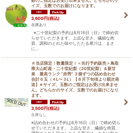
数のご指定はお受け出来ません。どちらかのサ
イズ、玉数でのお届けになります。
3,600
円
(税込)
在庫あり
※二十世紀梨の予約は8月16日（日）で締め切
らせていただきます。上品な甘さ、繊細な肉
質、調和のとれた味やしたたる果汁は、まさ
に…
☆当店限定！数量限定！＜先行予約販売＞鳥取
県大山町産・二十世紀梨（20世紀梨）＆新甘
泉 最高ランク “赤秀” ３個ずつの詰め合わせ
合計６玉（４L〜３L）【８月下旬頃より順次発
送】※サイズ、玉数のご指定はお受け出来ませ
ん。どちらかのサイズ、玉数でのお届けになり
ます。
3,500
円
(税込)
在庫なし
※詰め合わせの予約は8月16日（日）で締め切ら
せていただきます。 上品な甘さ、繊細な肉質、