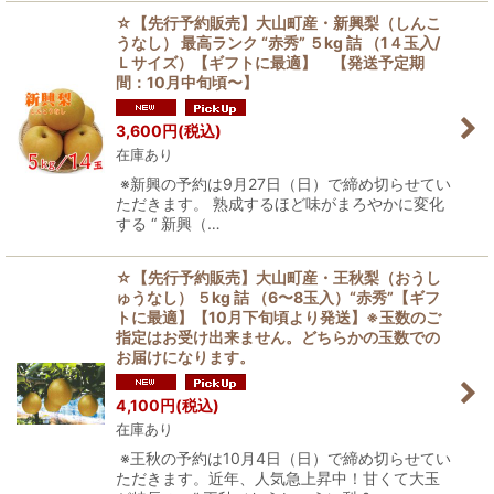
☆【先行予約販売】大山町産・新興梨（しんこ
うなし） 最高ランク “赤秀” ５kg 詰 （1４玉入/
Ｌサイズ）【ギフトに最適】 【発送予定期
間：10月中旬頃〜】
3,600
円
(税込)
在庫あり
※新興の予約は9月27日（日）で締め切らせてい
ただきます。 熟成するほど味がまろやかに変化
する “ 新興（…
☆【先行予約販売】大山町産・王秋梨（おうし
ゅうなし） ５kg 詰 （6〜8玉入）“赤秀”【ギフ
トに最適】【10月下旬頃より発送】※玉数のご
指定はお受け出来ません。どちらかの玉数での
お届けになります。
4,100
円
(税込)
在庫あり
※王秋の予約は10月4日（日）で締め切らせてい
ただきます。近年、人気急上昇中！甘くて大玉