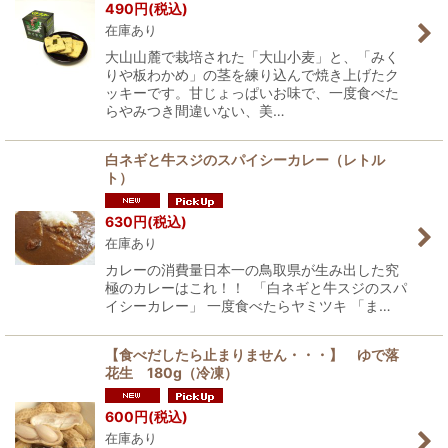
490
円
(税込)
在庫あり
大山山麓で栽培された「大山小麦」と、「みく
りや板わかめ」の茎を練り込んで焼き上げたク
ッキーです。甘じょっぱいお味で、一度食べた
らやみつき間違いない、美…
白ネギと牛スジのスパイシーカレー（レトル
ト）
630
円
(税込)
在庫あり
カレーの消費量日本一の鳥取県が生み出した究
極のカレーはこれ！！ 「白ネギと牛スジのスパ
イシーカレー」 一度食べたらヤミツキ 「ま…
【食べだしたら止まりません・・・】 ゆで落
花生 180g（冷凍）
600
円
(税込)
在庫あり