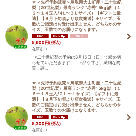
☆＜先行予約販売＞鳥取県大山町産・二十世紀
梨（20世紀梨）最高ランク “赤秀” 5kg 詰 （１
２〜１４玉入/４L〜３Ｌサイズ）【ギフトに最
適】【８月下旬頃より順次発送】※サイズ、玉
数のご指定はお受け出来ません。どちらかのサ
イズ、玉数でのお届けになります。
5,600
円
(税込)
在庫あり
※二十世紀梨の予約は8月16日（日）で締め切
らせていただきます。 上品な甘さ、繊細な肉
質、調…
☆＜先行予約販売＞鳥取県大山町産・二十世紀
梨（20世紀梨）最高ランク “赤秀” 5kg 詰 （１
６〜１８玉入/２Ｌ〜Ｌサイズ）【ギフトに最
適】【８月下旬頃より順次発送】※サイズ、玉
数のご指定はお受け出来ません。どちらかのサ
イズ、玉数でのお届けになります。
5,200
円
(税込)
在庫あり