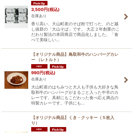
3,500
円
(税込)
在庫あり
香り高い、大山町産のそば粉で打った、のど越
し抜群の「大山そば」です。 大正２年創業のこ
だわり製法の本田商店で商品化しました。「食
べて美味しい…
【オリジナル商品】鳥取和牛のハンバーグカレ
ー （レトルト）
990
円
(税込)
在庫あり
大山町産のはちみつと大人も子供も大好きな鳥
取和牛のハンバーグがまるごと入った中辛のカ
レーです。具材にもこだわった食べ応え満点の
特製カレーです。子供にも…
【オリジナル商品】くき・クッキー（５枚入
り）