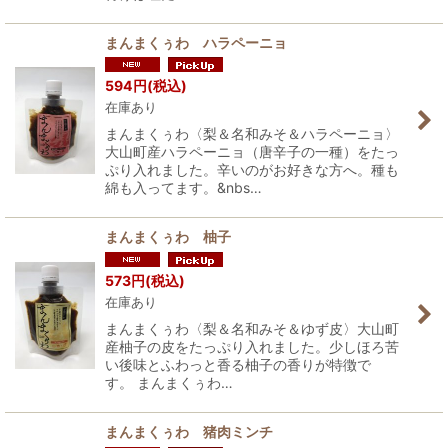
まんまくぅわ ハラペーニョ
594
円
(税込)
在庫あり
まんまくぅわ〈梨＆名和みそ＆ハラペーニョ〉
大山町産ハラペーニョ（唐辛子の一種）をたっ
ぷり入れました。辛いのがお好きな方へ。種も
綿も入ってます。&nbs…
まんまくぅわ 柚子
573
円
(税込)
在庫あり
まんまくぅわ〈梨＆名和みそ＆ゆず皮〉大山町
産柚子の皮をたっぷり入れました。少しほろ苦
い後味とふわっと香る柚子の香りが特徴で
す。 まんまくぅわ…
まんまくぅわ 猪肉ミンチ