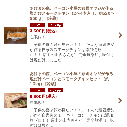
あけまの森、ベーコン小屋の頑固オヤジが作る
塩だけスモークチキン（2〜4本入り、約520〜
550ｇ）
[
冷蔵
]
3,500
円
(税込)
在庫あり
「子供の喜ぶ顔が見たい！！」 そんな頑固親父
が作る自家製スモークチキンは添加物ゼ
ロ！！ 店主の山内さんが「完全無添加、味付け
は塩だけ」にこだ…
あけまの森、ベーコン小屋の頑固オヤジが作る
塩だけベーコンとスモークチキンセット（約
1.0kg）
[
冷蔵
]
6,800
円
(税込)
在庫あり
「子供の喜ぶ顔が見たい！！」 そんな頑固親父
が作る自家製スモークベーコン、チキンは添加
物ゼロ！！ 店主の山内さんが「完全無添加、味
付けは塩だ…