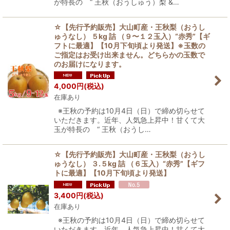
が特長の “ 王秋（おうしゅう）梨 &…
☆【先行予約販売】大山町産・王秋梨（おうし
ゅうなし） ５kg 詰 （９〜１２玉入）“赤秀”【ギ
フトに最適】【10月下旬頃より発送】※玉数の
ご指定はお受け出来ません。どちらかの玉数で
のお届けになります。
4,000
円
(税込)
在庫あり
※王秋の予約は10月4日（日）で締め切らせて
いただきます。近年、人気急上昇中！甘くて大
玉が特長の “ 王秋（おうし…
☆【先行予約販売】大山町産・王秋梨（おうし
ゅうなし） ３.５kg 詰 （６玉入）“赤秀”【ギフ
トに最適】【10月下旬頃より発送】
3,400
円
(税込)
在庫あり
※王秋の予約は10月4日（日）で締め切らせて
いただきます。近年、人気急上昇中！甘くて大