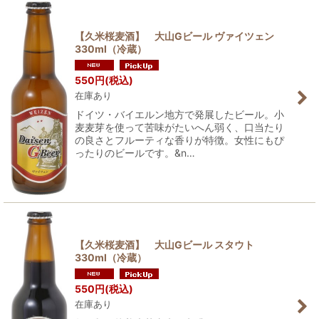
【久米桜麦酒】 大山Gビール ヴァイツェン
330ml（冷蔵）
550
円
(税込)
在庫あり
ドイツ・バイエルン地方で発展したビール。小
麦麦芽を使って苦味がたいへん弱く、口当たり
の良さとフルーティな香りが特徴。女性にもぴ
ったりのビールです。&n…
【久米桜麦酒】 大山Gビール スタウト
330ml（冷蔵）
550
円
(税込)
在庫あり