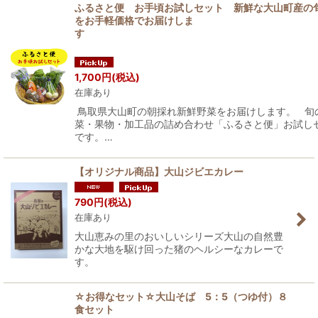
ふるさと便 お手頃お試しセット 新鮮な大山町産の
をお手軽価格でお届けしま
1,700
円
(税込)
在庫あり
鳥取県大山町の朝採れ新鮮野菜をお届けします。 旬
菜・果物・加工品の詰め合わせ「ふるさと便」お試し
です。…
【オリジナル商品】大山ジビエカレー
790
円
(税込)
在庫あり
大山恵みの里のおいしいシリーズ大山の自然豊
かな大地を駆け回った猪のヘルシーなカレーで
す。
☆お得なセット☆大山そば 5：5（つゆ付）８
食セット