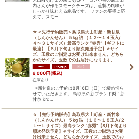
内さんが作るスモークチーズは、薫製の風味が
しっかり味わえる絶品です。 ファンの要望に応
えて、スモー…
☆＜先行予約販売＞鳥取県大山町産・新甘泉
（しんかんせん） ５kg 詰 （１２〜１４玉入/
４〜３Ｌサイズ）最高ランク “赤秀”【ギフトに
最適】【８月下旬より順次発送予定】※サイ
ズ、玉数のご指定はお受け出来ません。どちら
かのサイズ、玉数でのお届けになります。
6,000
円
(税込)
在庫あり
※新甘泉のご予約は8月16日（日）で締め切ら
せていただきます。 鳥取県の新ブランド梨 “ 新
甘泉 &rd…
☆【先行予約販売】鳥取県大山町産・新甘泉
（しんかんせん） ５kg 詰 （１６〜１８玉入/２
Ｌ〜Ｌサイズ）最高ランク “赤秀”【8月下旬より
順次発送予定】※サイズ、玉数のご指定はお受
け出来ません。どちらかのサイズ、玉数でのお