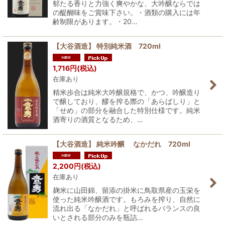
郁たる香りと力強く爽やかな、大吟醸ならでは
の醍醐味をご賞味下さい。・酒類の購入には年
齢制限があります。・20…
【大谷酒造】 特別純米酒 720ml
1,716
円
(税込)
在庫あり
精米歩合は純米大吟醸規格で、かつ、吟醸造り
で醸しており、醪を搾る際の「あらばしり」と
「せめ」の部分を融合した特別仕様です。純米
酒寄りの酒質となるため、…
【大谷酒造】 純米吟醸 なかだれ 720ml
2,200
円
(税込)
在庫あり
麹米に山田錦、留添の掛米に鳥取県産の玉栄を
使った純米吟醸酒です。もろみを搾り、自然に
流れ出る「なかだれ」と呼ばれるバランスの良
いとされる部分のみを瓶詰…