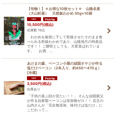
【旬物！】☆お得な10枚セット☆ 山陰名産
（大山町産） 天然板わかめ 30g×10袋
10,500
円
(税込)
在庫数 19点
わかめを板状に干して乾燥させたそのまま食
べられる乾燥わかめであり、山陰地方の特産品
です！！ ご贈答としても、大変喜ばれていま
す。 お酒、…
あけまの森、ベーコン小屋の頑固オヤジが作る
塩だけベーコン（2本入り、約450〜470ｇ）
[
冷蔵
]
3,500
円
(税込)
在庫あり
「子供の喜ぶ顔が見たい！！」 そんな頑固親父
が作る自家製ベーコンは添加物ゼロ！！ 店主の
山内さんが「完全無添加、味付けは塩だけ」に
こだわって…