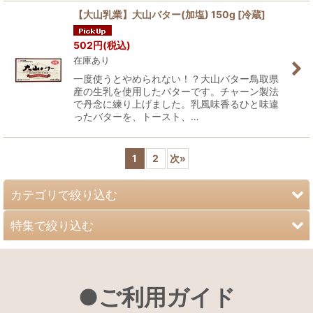
【大山乳業】大山バター(加塩) 150g
[
冷蔵
]
502
円
(税込)
在庫あり
一度使うとやめられない！？大山バター鳥取県
産の生乳を使用したバターです。チャーン製法
で丹念に練り上げました。乳風味香るひと味違
ったバターを、トースト、…
1
2
次
»
カテゴリで絞り込む
特集で絞り込む
大山恵みの里オリジナルギフト
ギフト商品
大山恵みの里オリジナル商品
●ご利用ガイド
野菜・野菜セット
鳥取県大山町産 梨