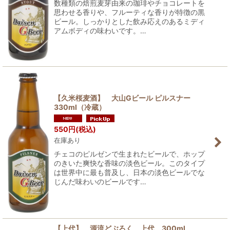
数種類の焙煎麦芽由来の珈琲やチョコレートを
思わせる香りや、フルーティな香りが特徴の黒
ビール。しっかりとした飲み応えのあるミディ
アムボディの味わいです。…
【久米桜麦酒】 大山Gビール ピルスナー
330ml（冷蔵）
550
円
(税込)
在庫あり
チェコのピルゼンで生まれたビールで、ホップ
のきいた爽快な香味の淡色ビール。このタイプ
は世界中に最も普及し、日本の淡色ビールでな
じんだ味わいのビールです…
【上代】 源流どぶろく 上代 300ml