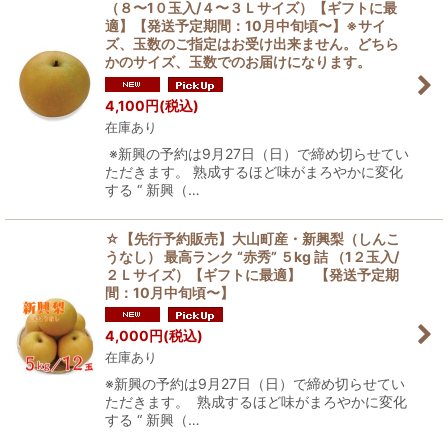
（８〜1０玉入/４〜３Ｌサイズ）【ギフトに最
適】【発送予定期間：10月中旬頃〜】※サイ
ズ、玉数のご指定はお受け出来ません。どちら
かのサイズ、玉数でのお届けになります。
4,100
円
(税込)
在庫あり
※新興の予約は9月27日（日）で締め切らせてい
ただきます。 熟成するほど味がまろやかに変化
する “ 新興（…
☆【先行予約販売】大山町産・新興梨（しんこ
うなし） 最高ランク “赤秀” ５kg 詰 （1２玉入/
２Ｌサイズ）【ギフトに最適】 【発送予定期
間：10月中旬頃〜】
4,000
円
(税込)
在庫あり
※新興の予約は9月27日（日）で締め切らせてい
ただきます。 熟成するほど味がまろやかに変化
する “ 新興（…