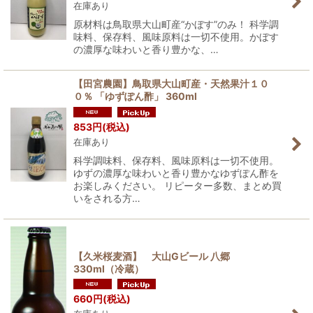
在庫あり
原材料は鳥取県大山町産“かぼす”のみ！ 科学調
味料、保存料、風味原料は一切不使用。かぼす
の濃厚な味わいと香り豊かな、…
【田宮農園】鳥取県大山町産・天然果汁１０
０％ 「ゆずぽん酢」 360ml
853
円
(税込)
在庫あり
科学調味料、保存料、風味原料は一切不使用。
ゆずの濃厚な味わいと香り豊かなゆずぽん酢を
お楽しみください。 リピーター多数、まとめ買
いをされる方…
【久米桜麦酒】 大山Gビール 八郷
330ml（冷蔵）
660
円
(税込)