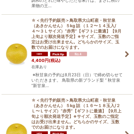
調和のとれた味やしたたる果汁は、まさに秋の
果物の王…
☆＜先行予約販売＞鳥取県大山町産・秋甘泉
（あきかんせん） ５kg 詰 （１２〜１４玉入/
４〜３Ｌサイズ）“赤秀”【ギフトに最適】【9月
上旬より順次発送予定】※サイズ、玉数のご指
定はお受け出来ません。どちらかのサイズ、玉
数でのお届けになります。
4,400
円
(税込)
在庫あり
※秋甘泉の予約は8月23日（日）で締め切らせて
いただきます。 鳥取県の新ブランド梨 “ 秋甘泉
”新甘泉…
☆＜先行予約販売＞鳥取県大山町産・秋甘泉
（あきかんせん） ５kg 詰 （１６〜１８玉入/２
Ｌ〜Ｌサイズ）“赤秀”【ギフトに最適】【9月上
旬より順次発送予定】※サイズ、玉数のご指定
はお受け出来ません。どちらかのサイズ、玉数
でのお届けになります。