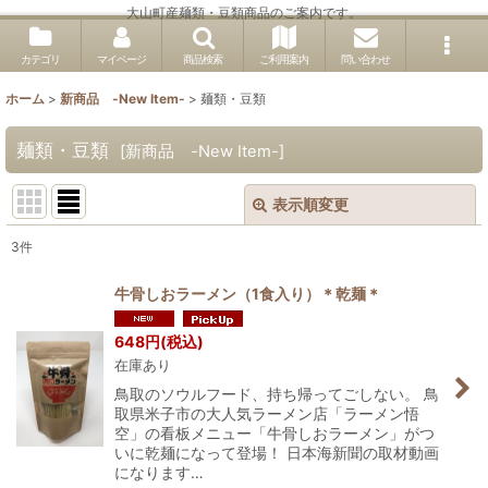
大山町産麺類・豆類商品のご案内です。
カテゴリ
マイページ
商品検索
ご利用案内
問い合わせ
ホーム
>
新商品 -New Item-
>
麺類・豆類
麺類・豆類
[
新商品 -New Item-
]
表示順変更
閉じる
3
件
表示数
:
牛骨しおラーメン（1食入り）＊乾麺＊
並び順
:
648
円
(税込)
在庫あり
絞り込む
鳥取のソウルフード、持ち帰ってごしない。 鳥
取県米子市の大人気ラーメン店「ラーメン悟
空」の看板メニュー「牛骨しおラーメン」がつ
いに乾麺になって登場！ 日本海新聞の取材動画
になります…