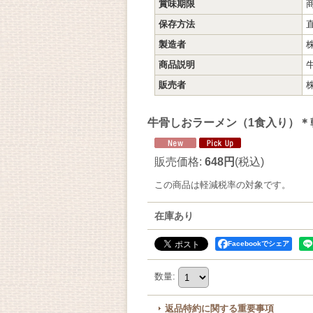
賞味期限
保存方法
製造者
商品説明
販売者
牛骨しおラーメン（1食入り）＊
販売価格
:
648円
(税込)
この商品は軽減税率の対象です。
在庫あり
Facebookでシェア
数量
:
返品特約に関する重要事項