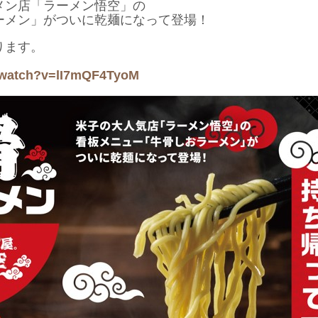
メン店「ラーメン悟空」の
ーメン」がついに乾麺になって登場！
ります。
/watch?v=lI7mQF4TyoM