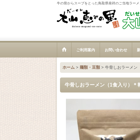
牛の骨からスープをとった鳥取県発祥のご当地ラーメ
ご利用案内
お問い合わせ
新
ホーム
>
麺類・豆類
>
牛骨しおラーメン
牛骨しおラーメン（1食入り）＊