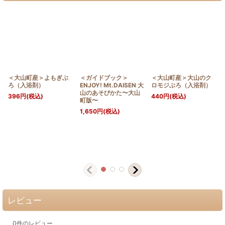
＜大山町産＞よもぎぶ
＜ガイドブック＞
＜大山町産＞大山のク
ろ（入浴剤）
ENJOY! Mt.DAISEN 大
ロモジぶろ（入浴剤）
山のあそびかた〜大山
396
円
(税込)
440
円
(税込)
町版〜
1,650
円
(税込)
レビュー
0
件のレビュー