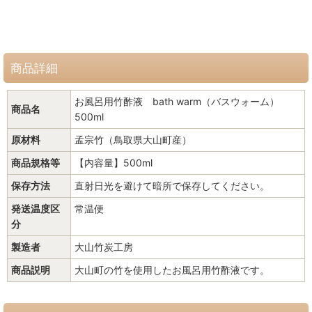
商品詳細
お風呂用竹酢液 bath warm（バスウォーム）
商品名
500ml
原材料
孟宗竹（鳥取県大山町産）
商品規格等
【内容量】500ml
保存方法
直射日光を避けて暗所で保存してください。
発送温度区
常温便
分
製造者
大山竹炭工房
商品説明
大山町の竹を使用したお風呂用竹酢液です。