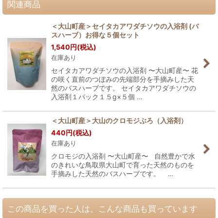
関連商品
＜大山町産＞セイタカアワダチソウの入浴剤 (バ
スハーブ）お得な５個セット
1,540
円
(税込)
在庫あり
セイタカアワダチソウの入浴剤 〜大山町産〜 花
の咲く直前のつぼみの先端部分を手摘みした天
然のバスハーブです。 セイタカアワダチソウの
入浴剤１パック１５g×５個 …
＜大山町産＞大山のクロモジぶろ（入浴剤）
440
円
(税込)
在庫あり
クロモジの入浴剤 〜大山町産〜 自然豊かで水
のきれいな鳥取県大山町で育った天然のものを
手摘みした天然のバスハーブです。 …
この商品を買った人は、こんな商品も買っています