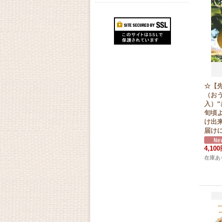
☆【
（おう
入）“
旬頃
け出
届け
4,10
在庫あ