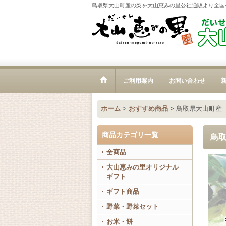
鳥取県大山町産の梨を大山恵みの里公社通販より全国
ご利用案内
お問い合わせ
新
ホーム
>
おすすめ商品
>
鳥取県大山町産
商品カテゴリ一覧
鳥
全商品
大山恵みの里オリジナル
ギフト
ギフト商品
野菜・野菜セット
お米・餅