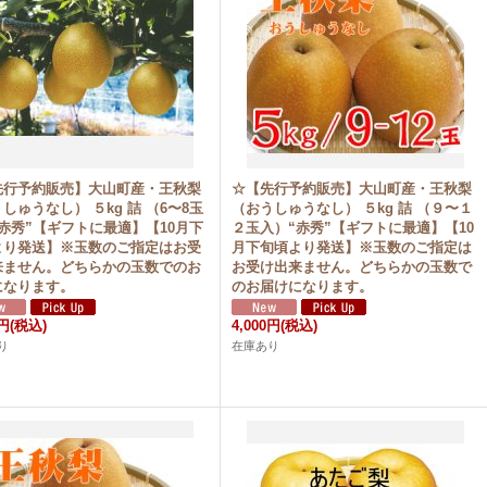
先行予約販売】大山町産・王秋梨
☆【先行予約販売】大山町産・王秋梨
しゅうなし） ５kg 詰 （6〜8玉
（おうしゅうなし） ５kg 詰 （９〜１
赤秀”【ギフトに最適】【10月下
２玉入）“赤秀”【ギフトに最適】【10
より発送】※玉数のご指定はお受
月下旬頃より発送】※玉数のご指定は
来ません。どちらかの玉数でのお
お受け出来ません。どちらかの玉数で
になります。
のお届けになります。
0円
(税込)
4,000円
(税込)
り
在庫あり