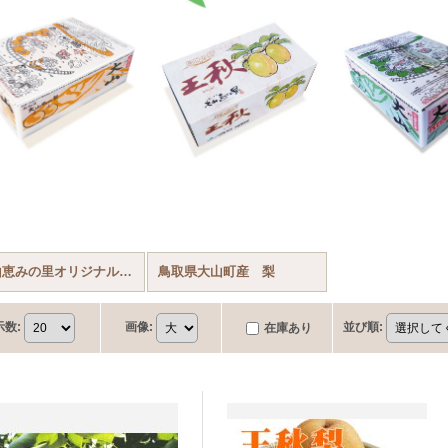
大山恵みの里オリジナル商品
鳥取県大山町産 梨
示数
:
画像
:
並び順
:
在庫あり