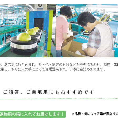
後、選果場に持ち込まれ、形・色・病害の有無などを基準にあわせ、糖度・果
選果し、さらに人の手によって厳選選果され、丁寧に箱詰めされます。