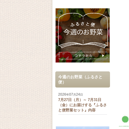
今週のお野菜（ふるさと
便）
2026
07
24
年
月
日
7月27日（月）～ 7月31日
（金）にお届けする『ふるさ
と便野菜セット』内容