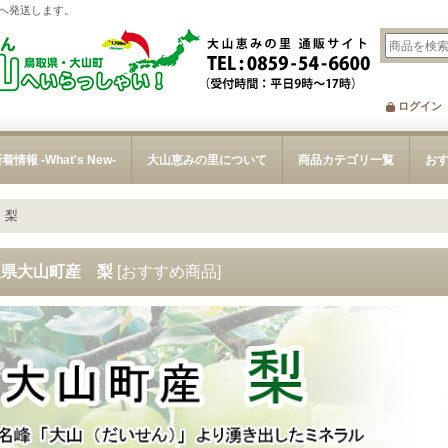
へ発送します。
ログイン
着情報 -What's New-
大山恵みの里について
商品カテゴリ一覧
お
 梨
取県大山町産 梨
[
おすすめ商品
]