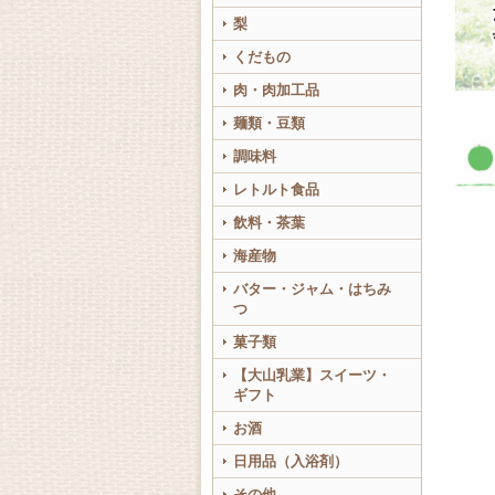
梨
くだもの
肉・肉加工品
麺類・豆類
調味料
レトルト食品
飲料・茶葉
海産物
バター・ジャム・はちみ
つ
菓子類
【大山乳業】スイーツ・
ギフト
お酒
日用品（入浴剤）
その他