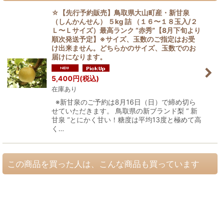
☆【先行予約販売】鳥取県大山町産・新甘泉
（しんかんせん） ５kg 詰 （１６〜１８玉入/２
Ｌ〜Ｌサイズ）最高ランク “赤秀”【8月下旬より
順次発送予定】※サイズ、玉数のご指定はお受
け出来ません。どちらかのサイズ、玉数でのお
届けになります。
5,400
円
(税込)
在庫あり
※新甘泉のご予約は8月16日（日）で締め切ら
せていただきます。 鳥取県の新ブランド梨 “ 新
甘泉 ”とにかく甘い！糖度は平均13度と極めて高
く…
この商品を買った人は、こんな商品も買っています