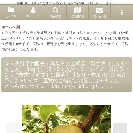
鳥取県大山町産の新甘泉梨を大山恵みの里よりお届けします。
カテゴリ
マイページ
商品検索
ご利用案内
問い合わせ
ホーム
>
梨
>
☆＜先行予約販売＞鳥取県大山町産・新甘泉（しんかんせん） 3kg 詰 （8〜9
玉入/4〜3Ｌサイズ）最高ランク “赤秀”【ギフトに最適】【８月下旬より順次発
送予定】※サイズ、玉数のご指定はお受け出来ません。どちらかのサイズ、玉数
でのお届けになります。
☆＜先行予約販売＞鳥取県大山町産・新甘泉（しんか
んせん） 3kg 詰 （8〜9玉入/4〜3Ｌサイズ）最高ラ
ンク “赤秀”【ギフトに最適】【８月下旬より順次発送
予定】※サイズ、玉数のご指定はお受け出来ません。
どちらかのサイズ、玉数でのお届けになります。