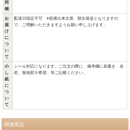
同
梱
お
配達日指定不可 ※収穫出来次第、順次発送となりますの
届
で、ご理解いただきますようお願い申し上げます。
け
に
つ
い
て
の
シール対応になります。ご注文の際に、備考欄に表書き、名
し
前、無地熨斗希望、等ご記載ください。
紙
に
つ
い
て
関連商品