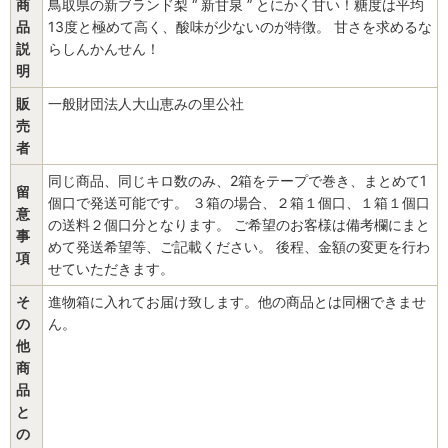
商
鳥取県の新ブランド梨 “ 新甘泉 ” とにかく甘い！糖度は平均
品
13度と極めて高く、酸味が少ないのが特徴。 甘さを求めるな
説
らしんかんせん！
明
販
一般財団法人大山恵みの里公社
売
者
同じ商品、同じキロ数のみ、2箱をテープで巻き、まとめて1
留
個口で発送可能です。 ３箱の場合、２箱１個口、１箱１個口
意
の送料２個口分となります。 ご希望のお客様は備考欄にまと
事
めて発送希望等、ご記載ください。 後程、金額の変更を行わ
項
せていただきます。
そ
進物箱に入れてお届け致します。他の商品とは同梱できませ
の
ん。
他
商
品
と
の