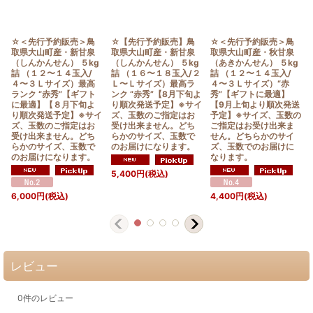
☆＜先行予約販売＞鳥
☆【先行予約販売】鳥
☆＜先行予約販売＞鳥
取県大山町産・新甘泉
取県大山町産・新甘泉
取県大山町産・秋甘泉
（しんかんせん） ５kg
（しんかんせん） ５kg
（あきかんせん） ５kg
詰 （１２〜１４玉入/
詰 （１６〜１８玉入/２
詰 （１２〜１４玉入/
４〜３Ｌサイズ）最高
Ｌ〜Ｌサイズ）最高ラ
４〜３Ｌサイズ）“赤
ランク “赤秀”【ギフト
ンク “赤秀”【8月下旬よ
秀”【ギフトに最適】
に最適】【８月下旬よ
り順次発送予定】※サイ
【9月上旬より順次発送
り順次発送予定】※サイ
ズ、玉数のご指定はお
予定】※サイズ、玉数の
ズ、玉数のご指定はお
受け出来ません。どち
ご指定はお受け出来ま
受け出来ません。どち
らかのサイズ、玉数で
せん。どちらかのサイ
らかのサイズ、玉数で
のお届けになります。
ズ、玉数でのお届けに
のお届けになります。
なります。
5,400
円
(税込)
6,000
円
(税込)
4,400
円
(税込)
レビュー
0
件のレビュー