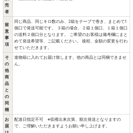
売
者
同じ商品、同じキロ数のみ、2箱をテープで巻き、まとめて1
留
個口で発送可能です。 ３箱の場合、２箱１個口、１箱１個口
意
の送料２個口分となります。 ご希望のお客様は備考欄にまと
事
めて発送希望等、ご記載ください。 後程、金額の変更を行わ
項
せていただきます。
そ
進物箱に入れてお届け致します。他の商品とは同梱できませ
の
ん。
他
商
品
と
の
同
梱
お
配達日指定不可 ※収穫出来次第、順次発送となりますの
届
で、ご理解いただきますようお願い申し上げます。
け