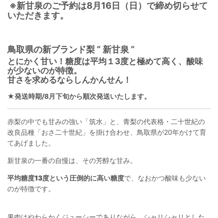
※新甘泉のご予約は8月16日（日）で締め切らせて
いただきます。
鳥取県の新ブランド梨 “ 新甘泉 ”
とにかく甘い！糖度は平均１3度と極めて高く、酸味
が少ないのが特徴。
甘さを求めるならしんかんせん！
★発送時期/8月下旬から順次発送いたします。
赤梨の中でも甘みの強い「筑水」と、青梨の代表格・二十世紀の
改良品種「おさ二十世紀」を掛け合わせ、鳥取県が20年かけて育
てあげました。
新甘泉の一番の自慢は、その芳醇な甘み。
平均糖度13度
という圧倒的に高い糖度
で、なおかつ酸味も少ない
のが特徴です。
果肉はやわらかくジューシーでありながら、シャリシャリとした