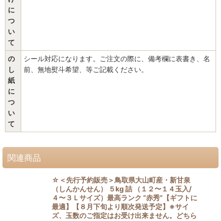
に
つ
い
て
の
シール対応になります。ご注文の際に、備考欄に表書き、名
し
前、無地熨斗希望、等ご記載ください。
紙
に
つ
い
て
関連商品
☆＜先行予約販売＞鳥取県大山町産・新甘泉
（しんかんせん） ５kg 詰 （１２〜１４玉入/
４〜３Ｌサイズ）最高ランク “赤秀”【ギフトに
最適】【８月下旬より順次発送予定】※サイ
ズ、玉数のご指定はお受け出来ません。どちら