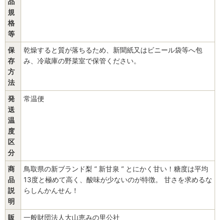
品
規
格
等
保
乾燥すると質が落ちるため、新聞紙又はビニール袋等へ包
存
み、冷蔵庫の野菜室で保管ください。
方
法
発
常温便
送
温
度
区
分
商
鳥取県の新ブランド梨 “ 新甘泉 ” とにかく甘い！糖度は平均
品
13度と極めて高く、酸味が少ないのが特徴。 甘さを求めるな
説
らしんかんせん！
明
販
一般財団法人大山恵みの里公社