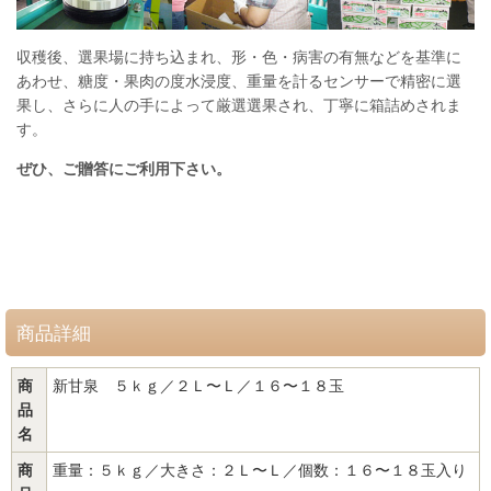
収穫後、選果場に持ち込まれ、形・色・病害の有無などを基準に
あわせ、糖度・果肉の度水浸度、重量を計るセンサーで精密に選
果し、さらに人の手によって厳選選果され、丁寧に箱詰めされま
す。
ぜひ、ご贈答にご利用下さい。
商品詳細
商
新甘泉 ５ｋｇ／２Ｌ〜Ｌ／１６〜１８玉
品
名
商
重量：５ｋｇ／大きさ：２Ｌ〜Ｌ／個数：１６〜１８玉入り