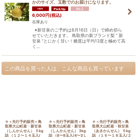
かのサイズ、玉数でのお届けになります。
6,000
円
(税込)
在庫あり
※新甘泉のご予約は8月16日（日）で締め切ら
せていただきます。 鳥取県の新ブランド梨 “ 新
甘泉 ”とにかく甘い！糖度は平均13度と極めて高
く…
この商品を買った人は、こんな商品も買っています
☆＜先行予約販売＞鳥
☆＜先行予約販売＞鳥
☆＜先行予約販売＞鳥
取県大山町産・新甘泉
取県大山町産・新甘泉
取県大山町産・秋甘泉
（しんかんせん） ５kg
（しんかんせん） 3kg
（あきかんせん） ５kg
詰 （１２〜１４玉入/
詰 （8〜9玉入/4〜3Ｌ
詰 （１６〜１８玉入/２