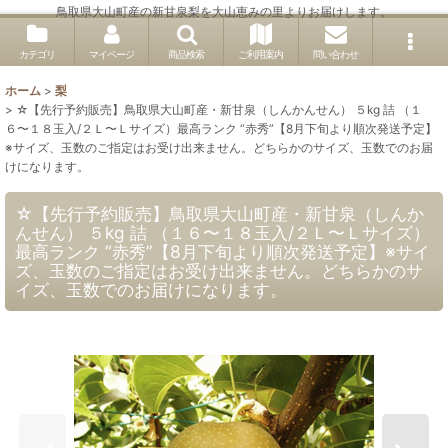
鳥取県大山町産の新甘泉梨を大山恵みの里よりお届けします。
カテゴリ
マイページ
商品検索
ご利用案内
問い合わせ
ホーム
>
梨
>
☆【先行予約販売】鳥取県大山町産・新甘泉（しんかんせん） ５kg 詰 （１
６〜１８玉入/２Ｌ〜Ｌサイズ）最高ランク “赤秀”【8月下旬より順次発送予定】
※サイズ、玉数のご指定はお受け出来ません。どちらかのサイズ、玉数でのお届
けになります。
☆【先行予約販売】鳥取県大山町産・新甘泉（しんか
んせん） ５kg 詰 （１６〜１８玉入/２Ｌ〜Ｌサイズ）
最高ランク “赤秀”【8月下旬より順次発送予定】※サイ
ズ、玉数のご指定はお受け出来ません。どちらかのサ
イズ、玉数でのお届けになります。