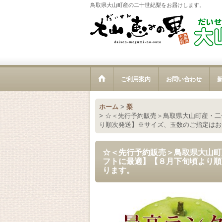
鳥取県大山町産の二十世紀梨をお届けします。
ご利用案内
お問い合わせ
新
ホーム
>
梨
>
☆＜先行予約販売＞鳥取県大山町産・二十
り順次発送】※サイズ、玉数のご指定はお
☆＜先行予約販売＞鳥取県大山町産
フトに最適】【８月下旬頃より順
ります。