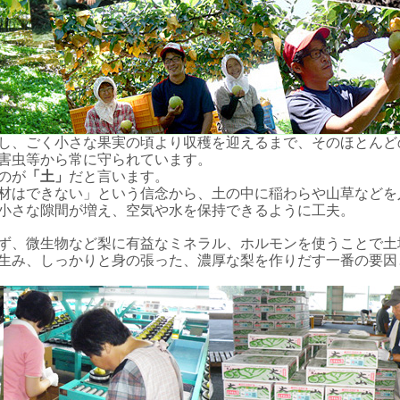
し、ごく小さな果実の頃より収穫を迎えるまで、そのほとんど
害虫等から常に守られています。
のが
「土」
だと言います。
材はできない」という信念から、土の中に稲わらや山草などを
小さな隙間が増え、空気や水を保持できるように工夫。
ず、微生物など梨に有益なミネラル、ホルモンを使うことで土
生み、しっかりと身の張った、濃厚な梨を作りだす一番の要因