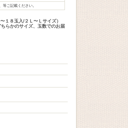
、等ご記載ください。
６〜１８玉入/２Ｌ〜Ｌサイズ）
どちらかのサイズ、玉数でのお届