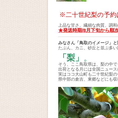
※二十世紀梨の予約
上品な甘さ、繊細な肉質、調和
★発送時期/8月下旬から順
みなさん「鳥取のイメージ」と
たぶん、カニ、砂丘と並ぶ多い
「梨」
。
そう、ここ鳥取県は、梨の中で
出荷となる月には全国ニュース
実はココ大山町も二十世紀梨の
県中部の倉吉、東郷などにも収