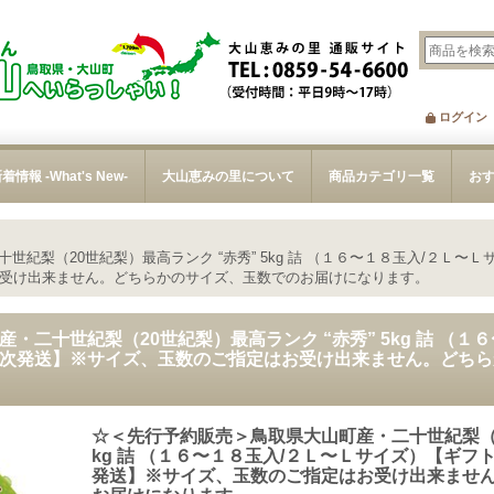
ログイン
着情報 -What's New-
大山恵みの里について
商品カテゴリ一覧
お
世紀梨（20世紀梨）最高ランク “赤秀” 5kg 詰 （１６〜１８玉入/２Ｌ
受け出来ません。どちらかのサイズ、玉数でのお届けになります。
・二十世紀梨（20世紀梨）最高ランク “赤秀” 5kg 詰 （１
次発送】※サイズ、玉数のご指定はお受け出来ません。どちら
☆＜先行予約販売＞鳥取県大山町産・二十世紀梨（20
kg 詰 （１６〜１８玉入/２Ｌ〜Ｌサイズ）【ギ
発送】※サイズ、玉数のご指定はお受け出来ませ