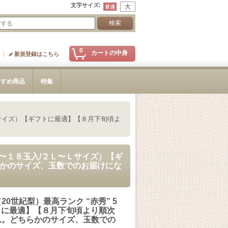
文字サイズ
:
0
カートの中身
新規登録はこちら
すすめ商品
特集
〜Ｌサイズ）【ギフトに最適】【８月下旬頃よ
６〜１８玉入/２Ｌ〜Ｌサイズ）【ギ
かのサイズ、玉数でのお届けにな
世紀梨）最高ランク “赤秀” 5
フトに最適】【８月下旬頃より順次
ん。どちらかのサイズ、玉数での