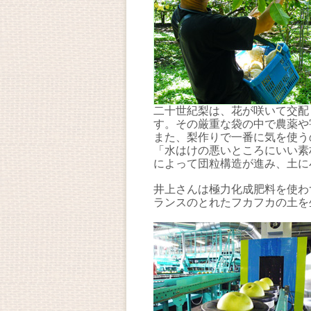
二十世紀梨は、花が咲いて交配
す。その厳重な袋の中で農薬や
また、梨作りで一番に気を使う
「水はけの悪いところにいい素
によって団粒構造が進み、土に
井上さんは極力化成肥料を使わ
ランスのとれたフカフカの土を