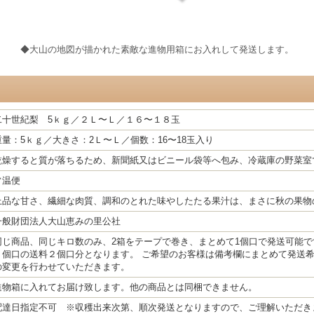
◆大山の地図が描かれた素敵な進物用箱にお入れして発送します。
二十世紀梨 5ｋｇ／２Ｌ〜Ｌ／１６〜１８玉
重量：5ｋｇ／大きさ：2Ｌ〜Ｌ／個数：16〜18玉入り
乾燥すると質が落ちるため、新聞紙又はビニール袋等へ包み、冷蔵庫の野菜室
常温便
上品な甘さ、繊細な肉質、調和のとれた味やしたたる果汁は、まさに秋の果物
一般財団法人大山恵みの里公社
同じ商品、同じキロ数のみ、2箱をテープで巻き、まとめて1個口で発送可能で
１個口の送料２個口分となります。 ご希望のお客様は備考欄にまとめて発送希
の変更を行わせていただきます。
進物箱に入れてお届け致します。他の商品とは同梱できません。
配達日指定不可 ※収穫出来次第、順次発送となりますので、ご理解いただき