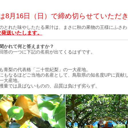
は8月16日（日）で締め切らせていただ
のとれた味やしたたる果汁は、まさに秋の果物の王様にふさわ
次発送いたします。
聞かれて何と答えますか？
回答の一つに下記の名前が出てくるはずです。
も青梨の代表格「二十世紀梨」の一大産地。
にもなるほどご当地の名産として、
鳥取県の知名度UPに貢献
一大産地。
穫量では及ばないものの、品質は負けず劣らず。