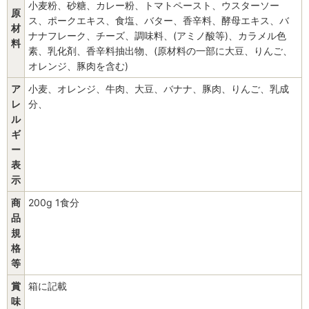
小麦粉、砂糖、カレー粉、トマトペースト、ウスターソー
原
ス、ポークエキス、食塩、バター、香辛料、酵母エキス、バ
材
ナナフレーク、チーズ、調味料、(アミノ酸等)、カラメル色
料
素、乳化剤、香辛料抽出物、(原材料の一部に大豆、りんご、
オレンジ、豚肉を含む)
ア
小麦、オレンジ、牛肉、大豆、バナナ、豚肉、りんご、乳成
レ
分、
ル
ギ
ー
表
示
商
200g 1食分
品
規
格
等
賞
箱に記載
味