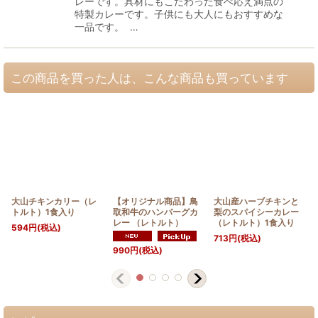
レーです。具材にもこだわった食べ応え満点の
特製カレーです。子供にも大人にもおすすめな
一品です。 …
この商品を買った人は、こんな商品も買っています
大山チキンカリー（レ
【オリジナル商品】鳥
大山産ハーブチキンと
トルト）1食入り
取和牛のハンバーグカ
梨のスパイシーカレー
レー （レトルト）
（レトルト）1食入り
594
円
(税込)
713
円
(税込)
990
円
(税込)