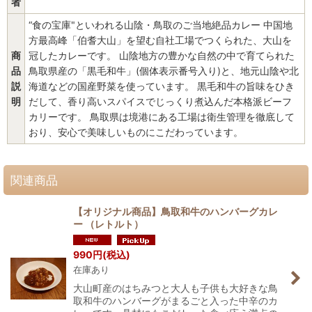
者
“食の宝庫"といわれる山陰・鳥取のご当地絶品カレー 中国地
方最高峰「伯耆大山」を望む自社工場でつくられた、大山を
商
冠したカレーです。 山陰地方の豊かな自然の中で育てられた
品
鳥取県産の「黒毛和牛」(個体表示番号入り)と、地元山陰や北
説
海道などの国産野菜を使っています。 黒毛和牛の旨味をひき
明
だして、香り高いスパイスでじっくり煮込んだ本格派ビーフ
カリーです。 鳥取県は境港にある工場は衛生管理を徹底して
おり、安心で美味しいものにこだわっています。
関連商品
【オリジナル商品】鳥取和牛のハンバーグカレ
ー （レトルト）
990
円
(税込)
在庫あり
大山町産のはちみつと大人も子供も大好きな鳥
取和牛のハンバーグがまるごと入った中辛のカ