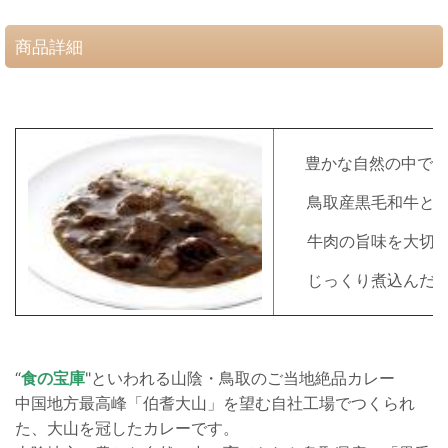
商品詳細
豊かな自然の中で育
鳥取産黒毛和牛と国
牛肉の旨味を大切に
じっくり煮込んだ本
“
食の宝庫
"といわれる山陰・鳥取のご当地絶品カレー
中国地方最高峰「伯耆大山」を望む自社工場でつくられ
た、大山を冠したカレーです。