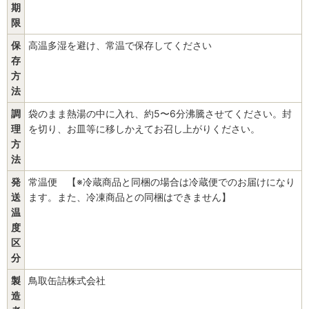
期
限
保
高温多湿を避け、常温で保存してください
存
方
法
調
袋のまま熱湯の中に入れ、約5〜6分沸騰させてください。封
理
を切り、お皿等に移しかえてお召し上がりください。
方
法
発
常温便 【※冷蔵商品と同梱の場合は冷蔵便でのお届けになり
送
ます。また、冷凍商品との同梱はできません】
温
度
区
分
製
鳥取缶詰株式会社
造