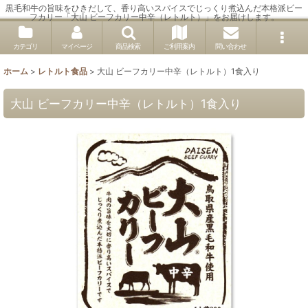
黒毛和牛の旨味をひきだして、香り高いスパイスでじっくり煮込んだ本格派ビー
フカリー「大山 ビーフカリー中辛（レトルト）」をお届けします。
カテゴリ
マイページ
商品検索
ご利用案内
問い合わせ
ホーム
>
レトルト食品
>
大山 ビーフカリー中辛（レトルト）1食入り
大山 ビーフカリー中辛（レトルト）1食入り