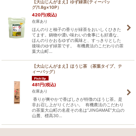
【大山じんがまえ】ゆず緑茶(ティーバッ
グ/1.8g×10P）
420
円
(税込)
在庫あり
ほんのりと柚子の香りが緑茶をおいしくひきた
てます。鍋物や濃い味わいの食事にも好適な、
ほんのりかおるゆずの風味と、すっきりとした
後味のゆず緑茶です。 有機農法のこだわりの茶
葉大山町…
【大山じんがまえ】ほうじ茶 （茶葉タイプ、テ
ィーバッグ）
481
円
(税込)
在庫あり
香りが爽やかで香ばしさが特徴のほうじ茶。是
非お召し上がりください。 有機農法のこだわり
の茶葉大山町の名産その名は“JINGAMAE”大山の
山麓、標高30…