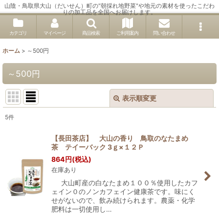
山陰・鳥取県大山（だいせん）町の"朝採れ地野菜"や地元の素材を使ったこだわ
りの加工品を全国へお届けします。
カテゴリ
マイページ
商品検索
ご利用案内
問い合わせ
ホーム
>
～500円
～500円
表示順変更
閉じる
5
件
表示数
:
【長田茶店】 大山の香り 鳥取のなたまめ
茶 テイーバック 3ｇ×１２Ｐ
並び順
:
864
円
(税込)
在庫あり
絞り込む
大山町産の白なたまめ１００％使用したカフ
ェイン０のノンカフェイン健康茶です。味にく
せがないので、飲み続けられます。農薬・化学
肥料は一切使用し…