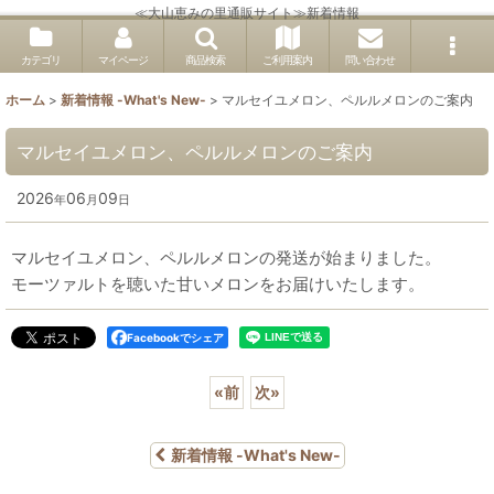
≪大山恵みの里通販サイト≫新着情報
カテゴリ
マイページ
商品検索
ご利用案内
問い合わせ
ホーム
>
新着情報 -What's New-
>
マルセイユメロン、ペルルメロンのご案内
マルセイユメロン、ペルルメロンのご案内
2026
06
09
年
月
日
マルセイユメロン、ペルルメロンの発送が始まりました。
モーツァルトを聴いた甘いメロンをお届けいたします。
Facebookでシェア
«
前
次
»
新着情報 -What's New-