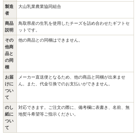
製造
大山乳業農業協同組合
者
商品
鳥取県産の生乳を使用したチーズを詰め合わせたギフトセ
説明
ットです。
その
他の商品との同梱はできません。
他商
品と
の同
梱
お届
メーカー直送便となるため、他の商品と同梱が出来ませ
けに
ん。また、代金引換でのお支払いができません。
つい
て
のし
対応できます。ご注文の際に、備考欄に表書き、名前、無
紙に
地熨斗希望等ご指示ください。
つい
て