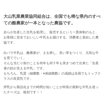
大山乳業農業協同組合は、全国でも稀な県内のすべ
ての酪農家が一本となった農協です。
自らが生産した生乳を処理し、販売するという一貫体制のもと、
お客様に安全でおいしい牛乳をお届けする、消費者と直結した農
協です。
白バラ牛乳は、酪農家が、土を耕し、良い草をつくり、元気な牛
を育てていく。
そんな当たり前のことを何年も何十年も突きつめて出来た「生産
者の顔が見える牛乳」です。
もちろん、乳質（細菌数・※体細胞数）の成績は全国でもトップク
ラスの良質乳です。
搾乳から製品化までの時間が短いことが特長の新鮮な牛乳を使っ
たチーズは、格別です！！