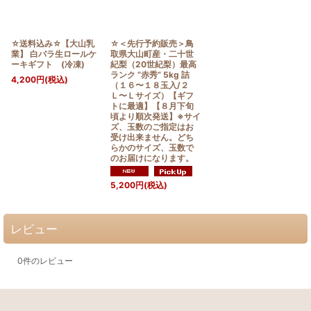
☆送料込み☆【大山乳
☆＜先行予約販売＞鳥
業】 白バラ生ロールケ
取県大山町産・二十世
ーキギフト (冷凍)
紀梨（20世紀梨）最高
ランク “赤秀” 5kg 詰
4,200
円
(税込)
（１６〜１８玉入/２
Ｌ〜Ｌサイズ）【ギフ
トに最適】【８月下旬
頃より順次発送】※サイ
ズ、玉数のご指定はお
受け出来ません。どち
らかのサイズ、玉数で
のお届けになります。
5,200
円
(税込)
レビュー
0
件のレビュー