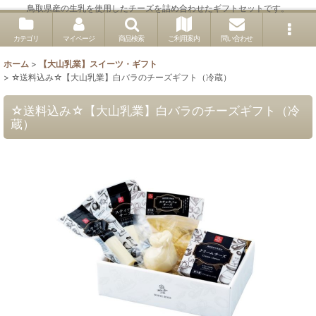
鳥取県産の生乳を使用したチーズを詰め合わせたギフトセットです。
カテゴリ
マイページ
商品検索
ご利用案内
問い合わせ
ホーム
>
【大山乳業】スイーツ・ギフト
>
☆送料込み☆【大山乳業】白バラのチーズギフト（冷蔵）
☆送料込み☆【大山乳業】白バラのチーズギフト（冷
蔵）