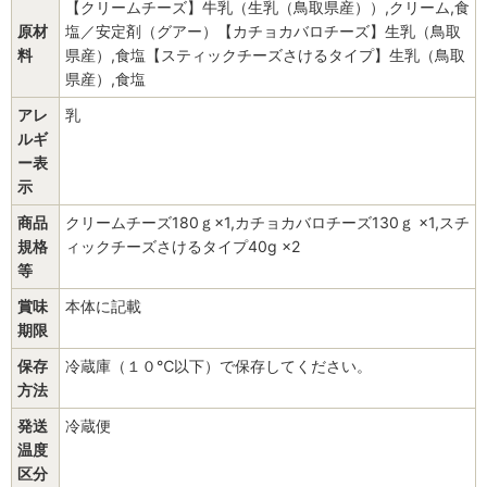
【クリームチーズ】牛乳（生乳（鳥取県産））,クリーム,食
原材
塩／安定剤（グアー）【カチョカバロチーズ】生乳（鳥取
料
県産）,食塩【スティックチーズさけるタイプ】生乳（鳥取
県産）,食塩
アレ
乳
ルギ
ー表
示
商品
クリームチーズ180ｇ×1,カチョカバロチーズ130ｇ ×1,スチ
規格
ィックチーズさけるタイプ40g ×2
等
賞味
本体に記載
期限
保存
冷蔵庫（１０℃以下）で保存してください。
方法
発送
冷蔵便
温度
区分