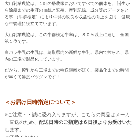
大山乳業農協は、１軒の酪農家においてすべての個体を、 誕生か
ら除籍までの生涯の血統と繁殖、産乳記録、成分等のデータをと
る事 （牛群検定）により牛群の改良や収益性の向上を図り、健康
な牛管理に役立てています。
大山乳業農協は、この牛群検定牛率は、８０％以上に達し、全国
第１位です。
白バラ牛乳の生乳は、鳥取県内の新鮮な牛乳。県内で搾られ、県
内の工場で製品化しています。
だから、搾乳から工場までの輸送距離が短く、製品化までの時間
が早くて鮮度バツグンです！
＜お届け日時指定について＞
※ご注意・・誠に恐れ入りますが、こちらの商品はメーカ
ー直送のため、
配送日時のご指定は６日後よりお受けいた
します。