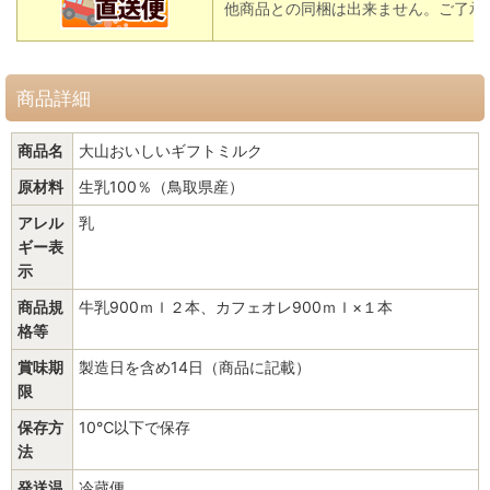
他商品との同梱は出来ません。ご了承
商品詳細
商品名
大山おいしいギフトミルク
原材料
生乳100％（鳥取県産）
アレル
乳
ギー表
示
商品規
牛乳900ｍｌ２本、カフェオレ900ｍｌ×１本
格等
賞味期
製造日を含め14日（商品に記載）
限
保存方
10℃以下で保存
法
発送温
冷蔵便