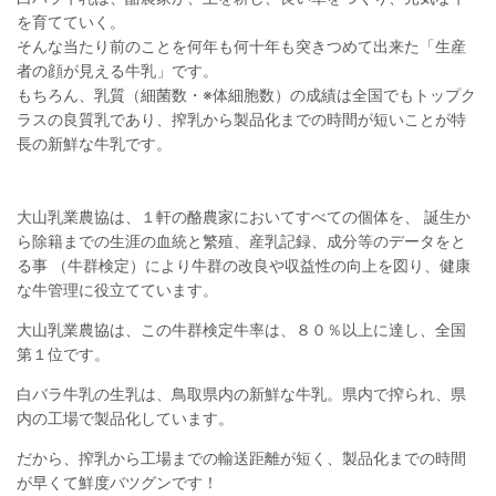
を育てていく。
そんな当たり前のことを何年も何十年も突きつめて出来た「生産
者の顔が見える牛乳」です。
もちろん、乳質（細菌数・※体細胞数）の成績は全国でもトップク
ラスの良質乳であり、搾乳から製品化までの時間が短いことが特
長の新鮮な牛乳です。
大山乳業農協は、１軒の酪農家においてすべての個体を、 誕生か
ら除籍までの生涯の血統と繁殖、産乳記録、成分等のデータをと
る事 （牛群検定）により牛群の改良や収益性の向上を図り、健康
な牛管理に役立てています。
大山乳業農協は、この牛群検定牛率は、８０％以上に達し、全国
第１位です。
白バラ牛乳の生乳は、鳥取県内の新鮮な牛乳。県内で搾られ、県
内の工場で製品化しています。
だから、搾乳から工場までの輸送距離が短く、製品化までの時間
が早くて鮮度バツグンです！