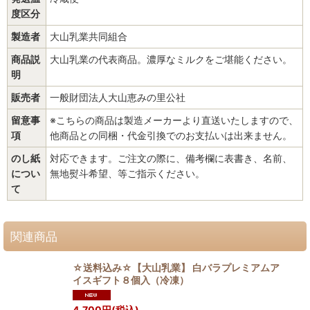
度区分
製造者
大山乳業共同組合
商品説
大山乳業の代表商品。濃厚なミルクをご堪能ください。
明
販売者
一般財団法人大山恵みの里公社
留意事
※こちらの商品は製造メーカーより直送いたしますので、
項
他商品との同梱・代金引換でのお支払いは出来ません。
のし紙
対応できます。ご注文の際に、備考欄に表書き、名前、
につい
無地熨斗希望、等ご指示ください。
て
関連商品
☆送料込み☆【大山乳業】 白バラプレミアムア
イスギフト８個入（冷凍）
4,700
円
(税込)