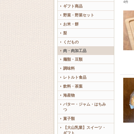
4
件
ギフト商品
野菜・野菜セット
お米・餅
梨
くだもの
肉・肉加工品
麺類・豆類
調味料
レトルト食品
飲料・茶葉
海産物
バター・ジャム・はちみ
つ
菓子類
【大山乳業】スイーツ・
ギフト