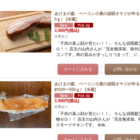
あけまの森、ベーコン小屋の頑固オヤジが作る塩
0ｇ）
[
冷蔵
]
3,500円
(税込)
在庫あり
「子供の喜ぶ顔が見たい！！」 そんな頑固親
ロ！！ 店主の山内さんが「完全無添加、味付
コンです。肉の旨みがぎっしりつまって、ジ
あけまの森、ベーコン小屋の頑固オヤジが作る
約520〜550ｇ）
[
冷蔵
]
3,500円
(税込)
在庫あり
「子供の喜ぶ顔が見たい！！」 そんな頑固親
物ゼロ！！ 店主の山内さんが「完全無添加、
スモークチキンです。 &nb…