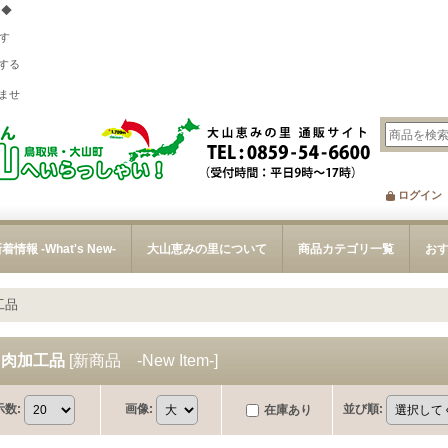
 ◆
す
する
、
ませ
ログイン
着情報 -What's New-
大山恵みの里について
商品カテゴリ一覧
お
工品
・肉加工品
[
新商品 -New Item-
]
示数
:
画像
:
並び順
:
在庫あり