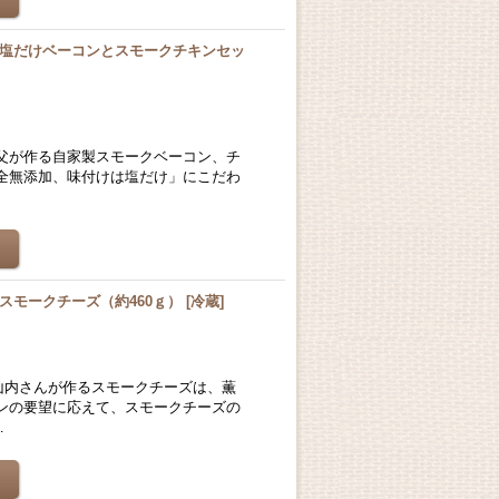
塩だけベーコンとスモークチキンセッ
父が作る自家製スモークベーコン、チ
全無添加、味付けは塩だけ」にこだわ
スモークチーズ（約460ｇ）
[
冷蔵
]
山内さんが作るスモークチーズは、薫
ンの要望に応えて、スモークチーズの
…