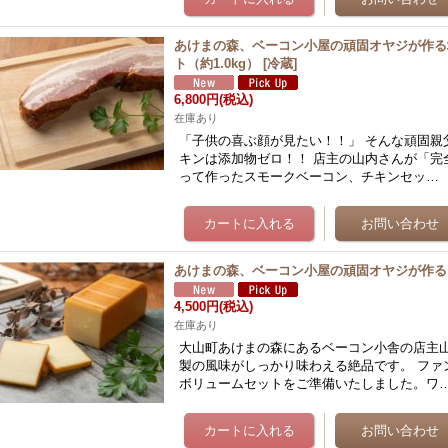
あけまの森、ベーコン小屋の頑固オヤジが作る
ト（約1.0kg）
[
冷蔵
]
6,800円
(税込)
在庫あり
「子供の喜ぶ顔が見たい！！」 そんな頑固親
キンは添加物ゼロ！！ 店主の山内さんが「完
って作ったスモークベーコン、チキンセッ…
あけまの森、ベーコン小屋の頑固オヤジが作る
4,500円
(税込)
在庫あり
大山町あけまの森にあるベーコン小舎の店主
製の風味がしっかり味わえる絶品です。 ファ
ボリュームセットをご準備いたしました。ワ