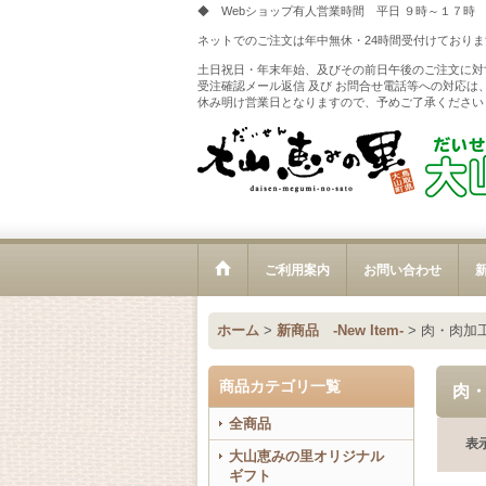
◆ Webショップ有人営業時間 平日 ９時～１７時
ネットでのご注文は年中無休・24時間受付けておりま
土日祝日・年末年始、及びその前日午後のご注文に対
受注確認メール返信 及び お問合せ電話等への対応は
休み明け営業日となりますので、予めご了承ください
ご利用案内
お問い合わせ
新
ホーム
>
新商品 -New Item-
>
肉・肉加
商品カテゴリ一覧
肉
全商品
表
大山恵みの里オリジナル
ギフト