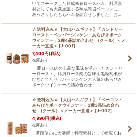
いてスモークした熟成糸巻ロースハム、料理素
材としても大変重宝する熟成乾塩ベーコンに、
あっさりしたももハムを詰合せしました。お…
☆送料込み☆【大山ハムギフト】「カントリー
ロースト・ペッパーシンケン・あらびきポーク
ウインナー」3種4品詰め合わせ (クール）＜メ
ーカー直送＞
[
J-001
]
7,400
円
(税込)
在庫あり
豚ロース肉の上品な風味を活かしたカントリ
ーロースト、豚肩ロース肉の旨味を黒粒胡椒が
ひきたてたペッパーシンケンと人気のあらびき
ポークウインナーの詰め合わせ…
☆送料込み☆【大山ハムギフト】「ベーコン・
あらびきポークウインナー」2種3品詰め合わ
せ (クール）＜メーカー直送＞
[
J-002
]
4,990
円
(税込)
在庫あり
普段使いに大活躍！料理素材として幅広くお