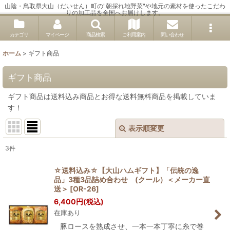
山陰・鳥取県大山（だいせん）町の"朝採れ地野菜"や地元の素材を使ったこだわ
りの加工品を全国へお届けします。
カテゴリ
マイページ
商品検索
ご利用案内
問い合わせ
ホーム
>
ギフト商品
ギフト商品
ギフト商品は送料込み商品とお得な送料無料商品を掲載していま
す！
表示順変更
閉じる
3
件
表示数
:
☆送料込み☆【大山ハムギフト】「伝統の逸
品」3種3品詰め合わせ (クール）＜メーカー直
並び順
:
送＞
[
OR-26
]
6,400
円
(税込)
在庫あり
絞り込む
豚ロースを熟成させ、一本一本丁寧に糸で巻